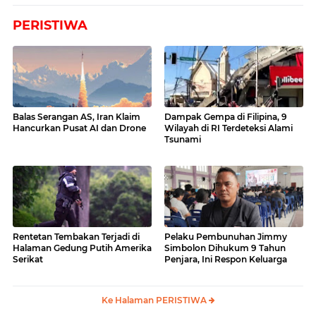
PERISTIWA
Balas Serangan AS, Iran Klaim
Dampak Gempa di Filipina, 9
Hancurkan Pusat AI dan Drone
Wilayah di RI Terdeteksi Alami
Tsunami
Rentetan Tembakan Terjadi di
Pelaku Pembunuhan Jimmy
Halaman Gedung Putih Amerika
Simbolon Dihukum 9 Tahun
Serikat
Penjara, Ini Respon Keluarga
Ke Halaman PERISTIWA