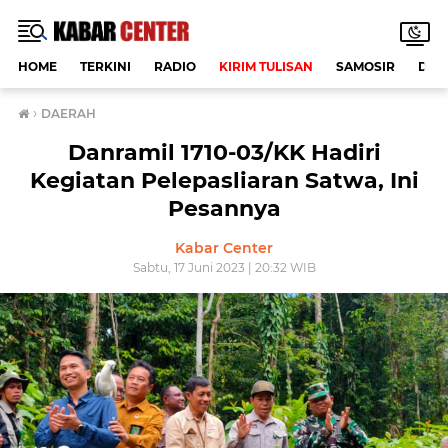
HOME
TERKINI
RADIO
KIRIM TULISAN
SAMOSIR
DAE
›
DAERAH
Danramil 1710-03/KK Hadiri
Kegiatan Pelepasliaran Satwa, Ini
Pesannya
Kabar Center
Sabtu, 17 Juni 2023 | 20:32 WIB