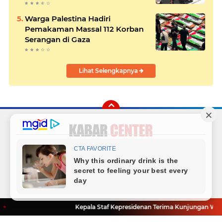
Warga Palestina Hadiri
Pemakaman Massal 112 Korban
Serangan di Gaza
Lihat Selengkapnya
Facebook
Instagram
Twitter
YouTube
Redaksi
Sitemap
Hubungi Kami
Radio
Copyright ©
2026 Kabar Center
Kepala Staf Kepresidenan Terima Kunjungan Wadiru