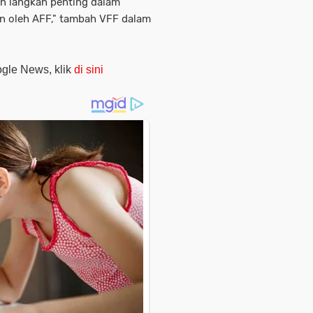
n langkah penting dalam
 oleh AFF," tambah VFF dalam
oogle News, klik
di sini