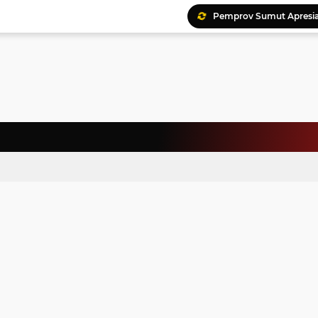
Pemprov Sumut Apresia
Ratusan Kader Meriahk
Bunda Genre Ajak Remaj
Jalin Keakraban, Wataw
Meriahkan HAN, 46 Pelaj
Yayasan Permata Duma K
Kepala Staf Kepresiden
Warga Palestina Hadiri