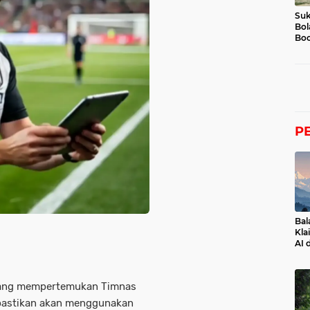
Suk
Bol
Boc
P
Bal
Kla
AI 
 yang mempertemukan Timnas
ipastikan akan menggunakan