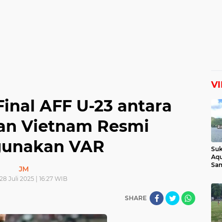
V
inal AFF U-23 antara
dan Vietnam Resmi
unakan VAR
Suk
Aqu
Sam
JM
Man
28 Juli 2025 | 16:27 WIB
Lih
SHARE