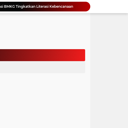
si BMKG Tingkatkan Literasi Kebencanaan
Yonimasari Hulu Terpilih Jadi Ketua SMSI Kepulauan Nias Periode 2026-2029
an Jambore PKK Samosir
a Bangun Karakter Sejak Dini
an Dan Kominfo Samosir Bersilaturahmi
ar SD Di Toba Ikut Lomba Lukis
Bupati Vandiko Apresiasi Dedikasi dan Inovasi Dunia Pendidikan Di Samosir
asih Perbaiki Plat Beton Amblas
an Terima Kunjungan Wadirut Pertamina
 Pemakaman Massal 112 Korban Serangan di Gaza