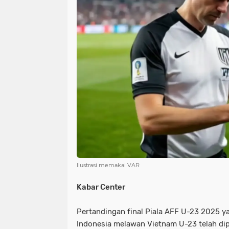
NIAS
BATAM
KULINER
seni
tmmd
nias
batam
PENGUMUMAN
PPPK
kuliner
pengumuman
SEPAK BOLA
pppk
sepak bola
Ilustrasi memakai VAR
Kabar Center
Pertandingan final Piala AFF U-23 2025
Indonesia melawan Vietnam U-23 telah d