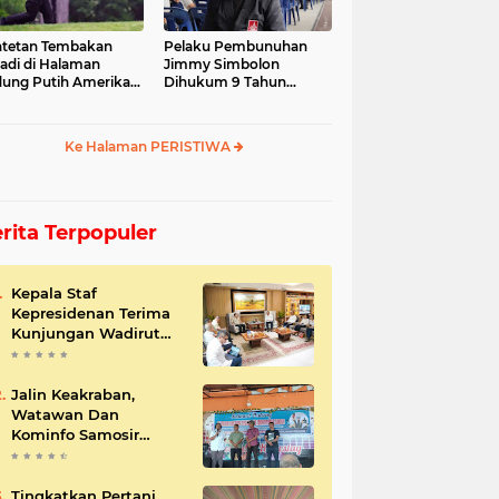
tetan Tembakan
Pelaku Pembunuhan
jadi di Halaman
Jimmy Simbolon
ung Putih Amerika
Dihukum 9 Tahun
ikat
Penjara, Ini Respon
Keluarga
Ke Halaman PERISTIWA
rita Terpopuler
Kepala Staf
Kepresidenan Terima
Kunjungan Wadirut
Pertamina
Jalin Keakraban,
Watawan Dan
Kominfo Samosir
Bersilaturahmi
Tingkatkan Pertani