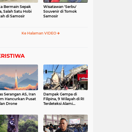
a Bermain Sepak
Wisatawan 'Serbu'
a, Salah Satu Hobi
Souvenir di Tomok
ah di Samosir
Samosir
Ke Halaman VIDEO
ERISTIWA
as Serangan AS, Iran
Dampak Gempa di
im Hancurkan Pusat
Filipina, 9 Wilayah di RI
dan Drone
Terdeteksi Alami
Tsunami