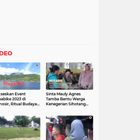
IDEO
seskan Event
Sinta Mauly Agnes
abike 2023 di
Tamba Bantu Warga
osir, Ritual Budaya
Kenegerian Sihotang
gelek Tao Digelar,
Yang Terkena Dampak
at Videonya
Banjir