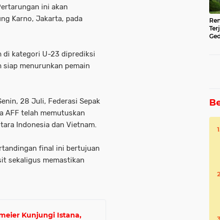
Pertarungan ini akan
ng Karno, Jakarta, pada
Ren
Ter
Ged
Ser
di kategori U-23 diprediksi
m siap menurunkan pemain
enin, 28 Juli, Federasi Sepak
Be
a AFF telah memutuskan
tara Indonesia dan Vietnam.
andingan final ini bertujuan
it sekaligus memastikan
meier Kunjungi Istana,