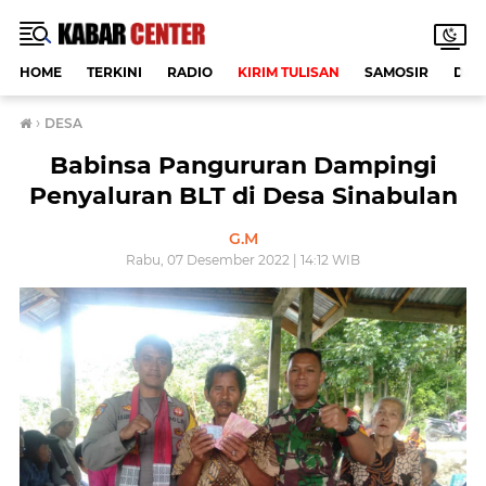
HOME
TERKINI
RADIO
KIRIM TULISAN
SAMOSIR
DAE
›
DESA
Babinsa Pangururan Dampingi
Penyaluran BLT di Desa Sinabulan
G.M
Rabu, 07 Desember 2022 | 14:12 WIB