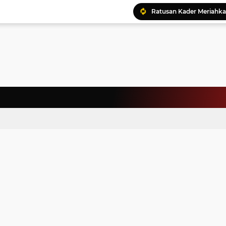
Ratusan Kader Meriahk
Bunda Genre Ajak Remaj
Jalin Keakraban, Wataw
Meriahkan HAN, 46 Pelaj
Yayasan Permata Duma K
Kepala Staf Kepresiden
Warga Palestina Hadiri
Pemprov Sumut Apresia