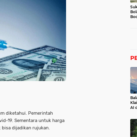
Suk
Bol
Boc
P
Bal
Kla
AI 
um diketahui. Pemerintah
id-19. Sementara untuk harga
 bisa dijadikan rujukan.