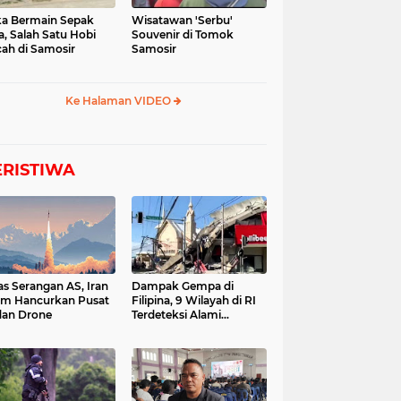
a Bermain Sepak
Wisatawan 'Serbu'
a, Salah Satu Hobi
Souvenir di Tomok
ah di Samosir
Samosir
Ke Halaman VIDEO
ERISTIWA
as Serangan AS, Iran
Dampak Gempa di
im Hancurkan Pusat
Filipina, 9 Wilayah di RI
dan Drone
Terdeteksi Alami
Tsunami