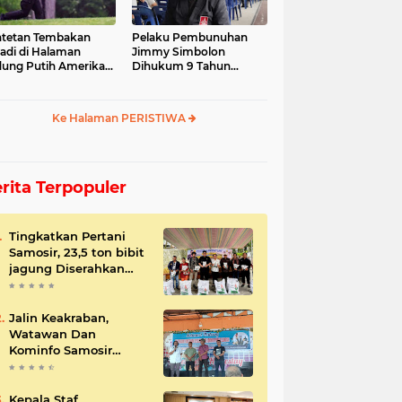
tetan Tembakan
Pelaku Pembunuhan
jadi di Halaman
Jimmy Simbolon
ung Putih Amerika
Dihukum 9 Tahun
ikat
Penjara, Ini Respon
Keluarga
Ke Halaman PERISTIWA
rita Terpopuler
Tingkatkan Pertani
Samosir, 23,5 ton bibit
jagung Diserahkan
Bupati
Jalin Keakraban,
Watawan Dan
Kominfo Samosir
Bersilaturahmi
Kepala Staf