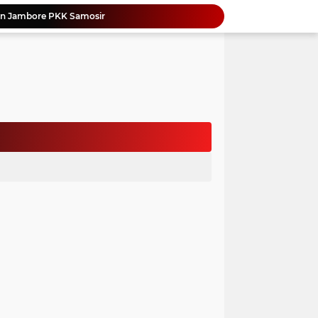
an Jambore PKK Samosir
a Bangun Karakter Sejak Dini
an Dan Kominfo Samosir Bersilaturahmi
ar SD Di Toba Ikut Lomba Lukis
Bupati Vandiko Apresiasi Dedikasi dan Inovasi Dunia Pendidikan Di Samosir
asih Perbaiki Plat Beton Amblas
an Terima Kunjungan Wadirut Pertamina
 Pemakaman Massal 112 Korban Serangan di Gaza
si BMKG Tingkatkan Literasi Kebencanaan
Yonimasari Hulu Terpilih Jadi Ketua SMSI Kepulauan Nias Periode 2026-2029