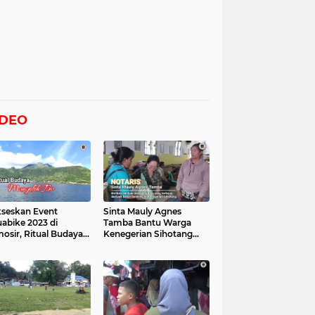
IDEO
seskan Event
Sinta Mauly Agnes
abike 2023 di
Tamba Bantu Warga
osir, Ritual Budaya
Kenegerian Sihotang
gelek Tao Digelar,
Yang Terkena Dampak
at Videonya
Banjir