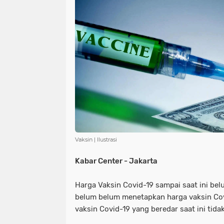
NIAS
BATAM
KULINER
seni
tmmd
nias
batam
PENGUMUMAN
PPPK
kuliner
pengumuman
SEPAK BOLA
pppk
sepak bola
Vaksin | Ilustrasi
Kabar Center - Jakarta
Harga Vaksin Covid-19 sampai saat ini bel
belum belum menetapkan harga vaksin Cov
vaksin Covid-19 yang beredar saat ini tidak