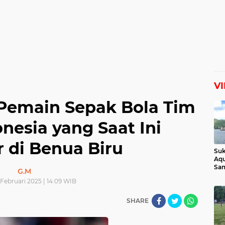
V
4 Pemain Sepak Bola Tim
nesia yang Saat Ini
r di Benua Biru
Suk
Aqu
Sam
G.M
Man
Februari 2025 | 14:09 WIB
Lih
SHARE