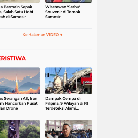
a Bermain Sepak
Wisatawan 'Serbu'
a, Salah Satu Hobi
Souvenir di Tomok
ah di Samosir
Samosir
Ke Halaman VIDEO
ERISTIWA
as Serangan AS, Iran
Dampak Gempa di
im Hancurkan Pusat
Filipina, 9 Wilayah di RI
dan Drone
Terdeteksi Alami
Tsunami