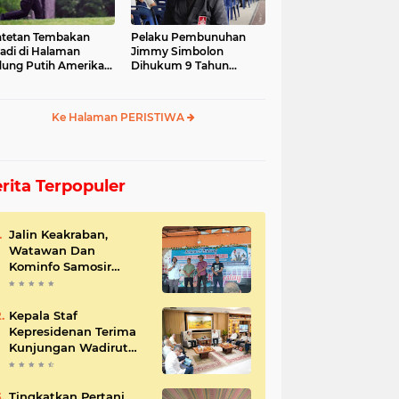
tetan Tembakan
Pelaku Pembunuhan
jadi di Halaman
Jimmy Simbolon
ung Putih Amerika
Dihukum 9 Tahun
ikat
Penjara, Ini Respon
Keluarga
Ke Halaman PERISTIWA
rita Terpopuler
Jalin Keakraban,
Watawan Dan
Kominfo Samosir
Bersilaturahmi
Kepala Staf
Kepresidenan Terima
Kunjungan Wadirut
Pertamina
Tingkatkan Pertani