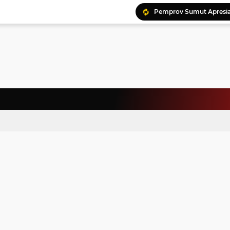
Pemprov Sumut Apresia
Ratusan Kader Meriahk
Bunda Genre Ajak Remaj
Jalin Keakraban, Wataw
Meriahkan HAN, 46 Pelaj
Yayasan Permata Duma K
Kepala Staf Kepresiden
Warga Palestina Hadiri