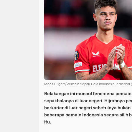
NIAS
BATAM
KULINER
seni
tmmd
nias
batam
PENGUMUMAN
PPPK
kuliner
pengumuman
SEPAK BOLA
pppk
sepak bola
Mees Hilgers/Pemain Sepak Bola Indonesia Termahal 
Belakangan ini muncul fenomena pemain 
sepakbolanya di luar negeri. Hijrahnya p
berkarier di luar negeri sebetulnya bukan
beberapa pemain Indonesia secara silih b
itu.