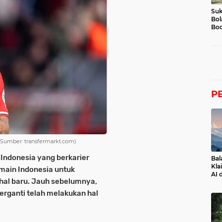
Suk
Bol
Boc
P
(Sumber: transfermarkt.com)
Indonesia yang berkarier
Bal
Kla
emain Indonesia untuk
AI 
 hal baru. Jauh sebelumnya,
erganti telah melakukan hal