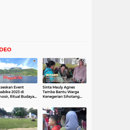
IDEO
seskan Event
Sinta Mauly Agnes
abike 2023 di
Tamba Bantu Warga
osir, Ritual Budaya
Kenegerian Sihotang
gelek Tao Digelar,
Yang Terkena Dampak
at Videonya
Banjir