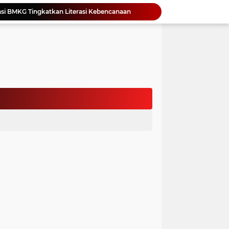
si BMKG Tingkatkan Literasi Kebencanaan
Yonimasari Hulu Terpilih Jadi Ketua SMSI Kepulauan Nias Periode 2026-2029
an Jambore PKK Samosir
a Bangun Karakter Sejak Dini
an Dan Kominfo Samosir Bersilaturahmi
ar SD Di Toba Ikut Lomba Lukis
Bupati Vandiko Apresiasi Dedikasi dan Inovasi Dunia Pendidikan Di Samosir
asih Perbaiki Plat Beton Amblas
an Terima Kunjungan Wadirut Pertamina
 Pemakaman Massal 112 Korban Serangan di Gaza