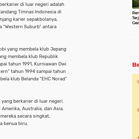
rkarier di luar negeri adalah
elandang Timnas Indonesia di
Ren
Ter
njang karier sepakbolanya,
Ged
ia “Western Suburb” antara
Ser
cobi yang membela klub Jepang
yang membela klub Republik
pai tahun 1991, Kurniawan Dwi
Be
zern” tahun 1994 sampai tahun
ela klub Belanda “EHC Norad”
yang berkarier di luar negeri.
 Amerika, Australia, dan Asia.
i mereka secara singkat,
a benua biru.