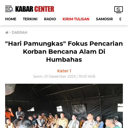
HOME
TERKINI
RADIO
KIRIM TULISAN
SAMOSIR
DAE
›
DAERAH
"Hari Pamungkas" Fokus Pencarian
Korban Bencana Alam Di
Humbahas
Kater 1
Senin, 01 Desember 2025 | 19:03 WIB