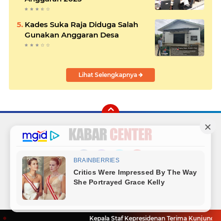
Kades Suka Raja Diduga Salah
Gunakan Anggaran Desa
Lihat Selengkapnya
Facebook
Instagram
Twitter
YouTube
Redaksi
Sitemap
Hubungi Kami
Radio
Copyright ©
2026 Kabar Center
Kepala Staf Kepresidenan Terima Kunjungan Wa