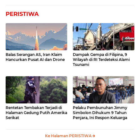
PERISTIWA
Balas Serangan AS, Iran Klaim
Dampak Gempa di Filipina, 9
Hancurkan Pusat AI dan Drone
Wilayah di RI Terdeteksi Alami
Tsunami
Rentetan Tembakan Terjadi di
Pelaku Pembunuhan Jimmy
Halaman Gedung Putih Amerika
Simbolon Dihukum 9 Tahun
Serikat
Penjara, Ini Respon Keluarga
Ke Halaman PERISTIWA