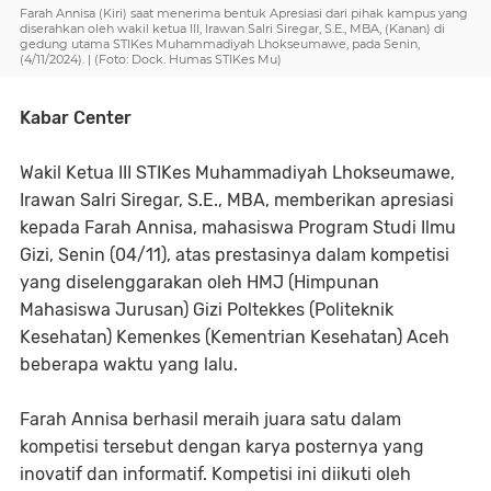
Farah Annisa (Kiri) saat menerima bentuk Apresiasi dari pihak kampus yang
diserahkan oleh wakil ketua III, Irawan Salri Siregar, S.E., MBA, (Kanan) di
gedung utama STIKes Muhammadiyah Lhokseumawe, pada Senin,
(4/11/2024). | (Foto: Dock. Humas STIKes Mu)
Kabar Center
Wakil Ketua III STIKes Muhammadiyah Lhokseumawe,
Irawan Salri Siregar, S.E., MBA, memberikan apresiasi
kepada Farah Annisa, mahasiswa Program Studi Ilmu
Gizi, Senin (04/11), atas prestasinya dalam kompetisi
yang diselenggarakan oleh HMJ (Himpunan
Mahasiswa Jurusan) Gizi Poltekkes (Politeknik
Kesehatan) Kemenkes (Kementrian Kesehatan) Aceh
beberapa waktu yang lalu.
Farah Annisa berhasil meraih juara satu dalam
kompetisi tersebut dengan karya posternya yang
inovatif dan informatif. Kompetisi ini diikuti oleh