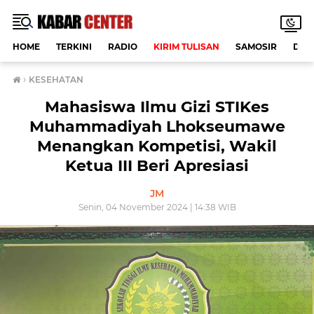
HOME
TERKINI
RADIO
KIRIM TULISAN
SAMOSIR
DAE
›
KESEHATAN
Mahasiswa Ilmu Gizi STIKes
Muhammadiyah Lhokseumawe
Menangkan Kompetisi, Wakil
Ketua III Beri Apresiasi
JM
Senin, 04 November 2024 | 14:38 WIB