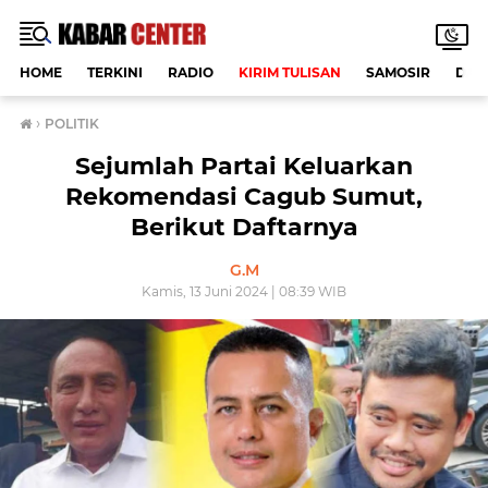
HOME
TERKINI
RADIO
KIRIM TULISAN
SAMOSIR
DAE
›
POLITIK
Sejumlah Partai Keluarkan
Rekomendasi Cagub Sumut,
Berikut Daftarnya
G.M
Kamis, 13 Juni 2024 | 08:39 WIB