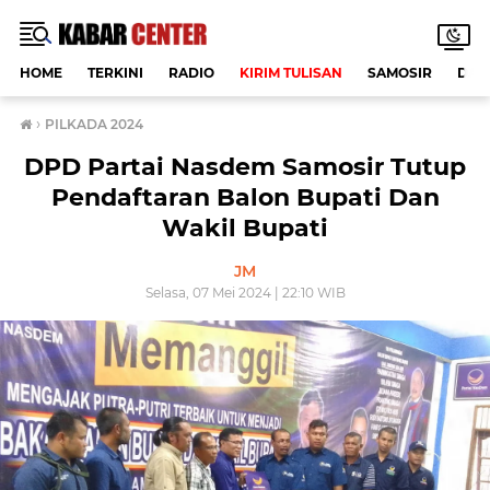
HOME
TERKINI
RADIO
KIRIM TULISAN
SAMOSIR
DAE
›
PILKADA 2024
DPD Partai Nasdem Samosir Tutup
Pendaftaran Balon Bupati Dan
Wakil Bupati
JM
Selasa, 07 Mei 2024 | 22:10 WIB