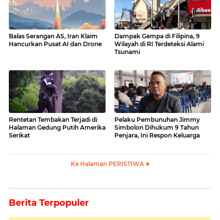
Balas Serangan AS, Iran Klaim
Dampak Gempa di Filipina, 9
Hancurkan Pusat AI dan Drone
Wilayah di RI Terdeteksi Alami
Tsunami
Rentetan Tembakan Terjadi di
Pelaku Pembunuhan Jimmy
Halaman Gedung Putih Amerika
Simbolon Dihukum 9 Tahun
Serikat
Penjara, Ini Respon Keluarga
Ke Halaman PERISTIWA
Berita Terpopuler