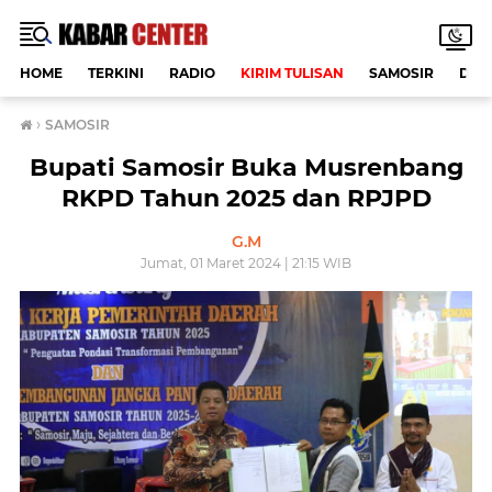
HOME
TERKINI
RADIO
KIRIM TULISAN
SAMOSIR
DAE
›
SAMOSIR
Bupati Samosir Buka Musrenbang
RKPD Tahun 2025 dan RPJPD
G.M
Jumat, 01 Maret 2024 | 21:15 WIB