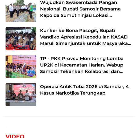
Wujudkan Swasembada Pangan
Nasional, Bupati Samosir Bersama
Kapolda Sumut Tinjau Lokasi
Penanaman Bawang Putih di
Kecamatan Simanindo
Kunker ke Bona Pasogit, Bupati
Vandiko Apresiasi Kepedulian KASAD
Maruli Simanjuntak untuk Masyarakat
Danau Toba
TP - PKK Provsu Monitoring Lomba
UP2K di Kecamatan Harian, Wabup
Samosir Tekankah Kolaborasi dan
Kreativitas dalam Pengembangan
Produk Unggulan UP2K PKK
Operasi Antik Toba 2026 di Samosir, 4
Kasus Narkotika Terungkap
VIDEO