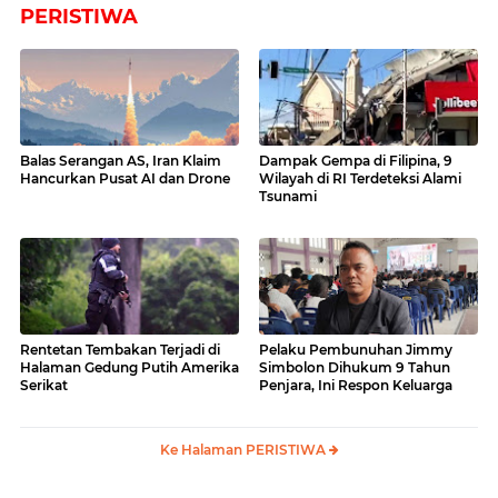
PERISTIWA
Balas Serangan AS, Iran Klaim
Dampak Gempa di Filipina, 9
Hancurkan Pusat AI dan Drone
Wilayah di RI Terdeteksi Alami
Tsunami
Rentetan Tembakan Terjadi di
Pelaku Pembunuhan Jimmy
Halaman Gedung Putih Amerika
Simbolon Dihukum 9 Tahun
Serikat
Penjara, Ini Respon Keluarga
Ke Halaman PERISTIWA