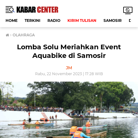
HOME
TERKINI
RADIO
KIRIM TULISAN
SAMOSIR
DAE
›
OLAHRAGA
Lomba Solu Meriahkan Event
Aquabike di Samosir
JM
Rabu, 22 November 2023 | 17:28 WIB