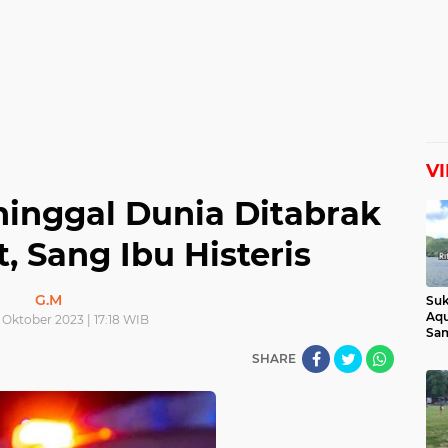
V
inggal Dunia Ditabrak
, Sang Ibu Histeris
G.M
Suk
Aqu
 Oktober 2023 | 17:18 WIB
Sam
Man
SHARE
Lih