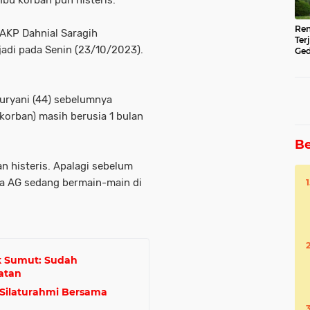
Ibu korban pun histeris.
Ren
 AKP Dahnial Saragih
Ter
jadi pada Senin (23/10/2023).
Ged
Ser
Nuryani (44) sebelumnya
korban) masih berusia 1 bulan
Be
 histeris. Apalagi sebelum
ya AG sedang bermain-main di
ik Sumut: Sudah
atan
r Silaturahmi Bersama