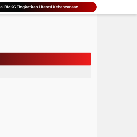
si BMKG Tingkatkan Literasi Kebencanaan
Yonimasari Hulu Terpilih Jadi Ketua SMSI Kepulauan Nias Periode 2026-2029
an Jambore PKK Samosir
a Bangun Karakter Sejak Dini
an Dan Kominfo Samosir Bersilaturahmi
ar SD Di Toba Ikut Lomba Lukis
Bupati Vandiko Apresiasi Dedikasi dan Inovasi Dunia Pendidikan Di Samosir
asih Perbaiki Plat Beton Amblas
an Terima Kunjungan Wadirut Pertamina
 Pemakaman Massal 112 Korban Serangan di Gaza