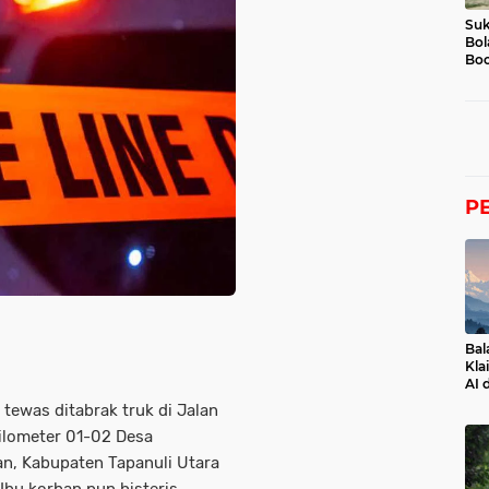
Suk
Bol
Boc
P
Bal
Kla
AI 
 tewas ditabrak truk di Jalan
ilometer 01-02 Desa
n, Kabupaten Tapanuli Utara