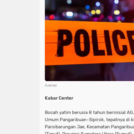
NIAS
BATAM
KULINER
seni
tmmd
nias
batam
PENGUMUMAN
PPPK
kuliner
pengumuman
SEPAK BOLA
pppk
sepak bola
Ilustrasi
Kabar Center
Bocah yatim berusia 8 tahun berinisial AG,
Umum Pangaribuan–Sipirok, tepatnya di k
Parsibarungan Jae, Kecamatan Pangaribua