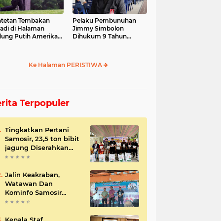
tetan Tembakan
Pelaku Pembunuhan
jadi di Halaman
Jimmy Simbolon
ung Putih Amerika
Dihukum 9 Tahun
ikat
Penjara, Ini Respon
Keluarga
Ke Halaman PERISTIWA
rita Terpopuler
Tingkatkan Pertani
Samosir, 23,5 ton bibit
jagung Diserahkan
Bupati
Jalin Keakraban,
Watawan Dan
Kominfo Samosir
Bersilaturahmi
Kepala Staf