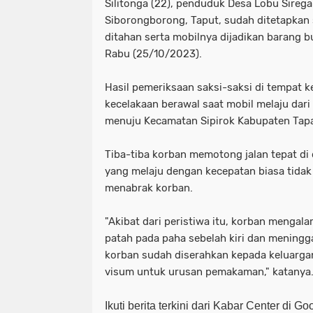
Silitonga (22), penduduk Desa Lobu Sirega
Siborongborong, Taput, sudah ditetapkan
ditahan serta mobilnya dijadikan barang bu
Rabu (25/10/2023).
Hasil pemeriksaan saksi-saksi di tempat 
kecelakaan berawal saat mobil melaju dar
menuju Kecamatan Sipirok Kabupaten Tapa
Tiba-tiba korban memotong jalan tepat di 
yang melaju dengan kecepatan biasa tida
menabrak korban.
"Akibat dari peristiwa itu, korban mengala
patah pada paha sebelah kiri dan meningg
korban sudah diserahkan kepada keluargan
visum untuk urusan pemakaman," katanya.
Ikuti berita terkini dari Kabar Center di G