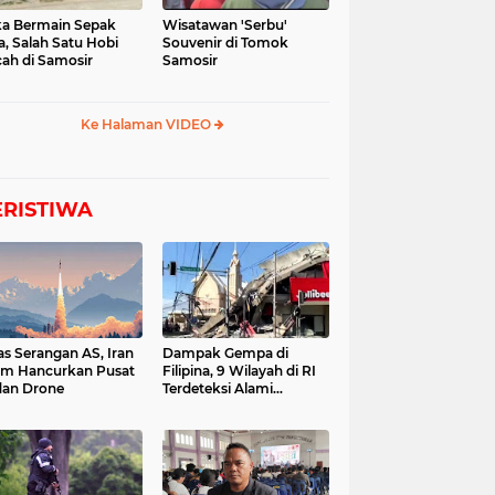
a Bermain Sepak
Wisatawan 'Serbu'
a, Salah Satu Hobi
Souvenir di Tomok
ah di Samosir
Samosir
Ke Halaman VIDEO
ERISTIWA
as Serangan AS, Iran
Dampak Gempa di
im Hancurkan Pusat
Filipina, 9 Wilayah di RI
dan Drone
Terdeteksi Alami
Tsunami