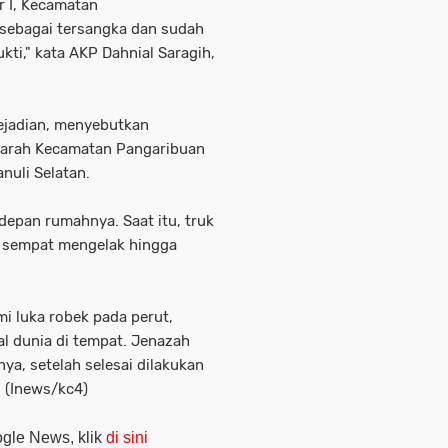
r I, Kecamatan
 sebagai tersangka dan sudah
kti," kata AKP Dahnial Saragih,
kejadian, menyebutkan
i arah Kecamatan Pangaribuan
nuli Selatan.
depan rumahnya. Saat itu, truk
k sempat mengelak hingga
mi luka robek pada perut,
al dunia di tempat. Jenazah
ya, setelah selesai dilakukan
 (Inews/kc4)
oogle News, klik
di sini