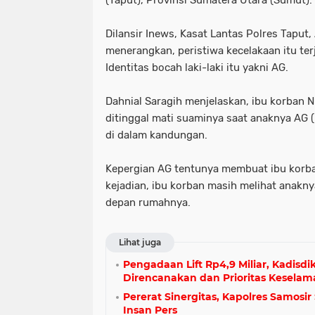
(Taput), Provinsi Sumatera Utara (Sumut). 
Dilansir Inews, Kasat Lantas Polres Taput,
menerangkan, peristiwa kecelakaan itu ter
Identitas bocah laki-laki itu yakni AG.
Dahnial Saragih menjelaskan, ibu korban 
ditinggal mati suaminya saat anaknya AG (
di dalam kandungan.
Kepergian AG tentunya membuat ibu korban
kejadian, ibu korban masih melihat anakn
depan rumahnya.
Lihat juga
Pengadaan Lift Rp4,9 Miliar, Kadisd
Direncanakan dan Prioritas Keselam
Pererat Sinergitas, Kapolres Samosi
Insan Pers