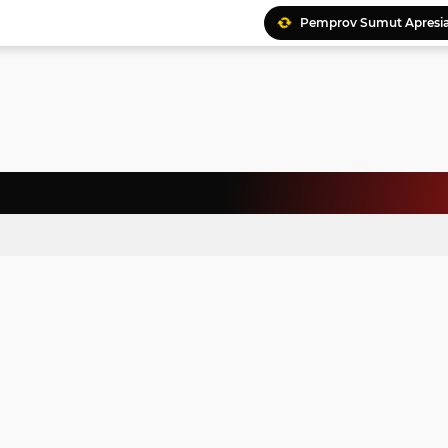
Pemprov Sumut Apresia
Ratusan Kader Meriahk
Bunda Genre Ajak Remaj
Jalin Keakraban, Wataw
Meriahkan HAN, 46 Pelaj
Yayasan Permata Duma K
Kepala Staf Kepresiden
Warga Palestina Hadiri