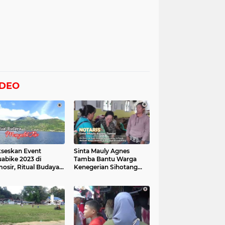
IDEO
seskan Event
Sinta Mauly Agnes
abike 2023 di
Tamba Bantu Warga
osir, Ritual Budaya
Kenegerian Sihotang
gelek Tao Digelar,
Yang Terkena Dampak
at Videonya
Banjir