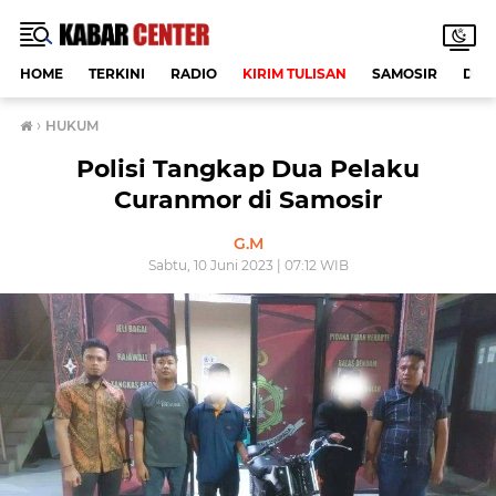
HOME
TERKINI
RADIO
KIRIM TULISAN
SAMOSIR
DAE
›
HUKUM
Polisi Tangkap Dua Pelaku
Curanmor di Samosir
G.M
Sabtu, 10 Juni 2023 | 07:12 WIB