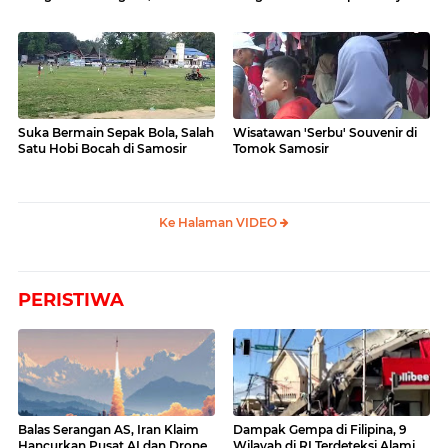
Videonya
Suka Bermain Sepak Bola, Salah
Wisatawan 'Serbu' Souvenir di
Satu Hobi Bocah di Samosir
Tomok Samosir
Ke Halaman VIDEO
PERISTIWA
Balas Serangan AS, Iran Klaim
Dampak Gempa di Filipina, 9
Hancurkan Pusat AI dan Drone
Wilayah di RI Terdeteksi Alami