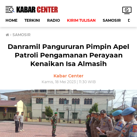
HOME
TERKINI
RADIO
KIRIM TULISAN
SAMOSIR
DAE
›
SAMOSIR
Danramil Pangururan Pimpin Apel
Patroli Pengamanan Perayaan
Kenaikan Isa Almasih
Kabar Center
Kamis, 18 Mei 2023 | 11:30 WIB