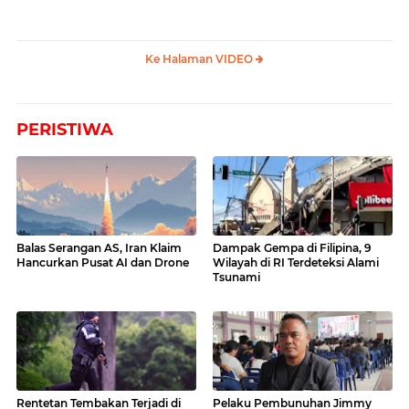
Ke Halaman VIDEO
PERISTIWA
Balas Serangan AS, Iran Klaim
Dampak Gempa di Filipina, 9
Hancurkan Pusat AI dan Drone
Wilayah di RI Terdeteksi Alami
Tsunami
Rentetan Tembakan Terjadi di
Pelaku Pembunuhan Jimmy