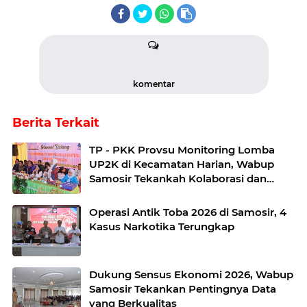
komentar
Berita Terkait
TP - PKK Provsu Monitoring Lomba
UP2K di Kecamatan Harian, Wabup
Samosir Tekankah Kolaborasi dan
Kreativitas dalam Pengembangan
Produk Unggulan UP2K PKK
Operasi Antik Toba 2026 di Samosir, 4
Kasus Narkotika Terungkap
Dukung Sensus Ekonomi 2026, Wabup
Samosir Tekankan Pentingnya Data
yang Berkualitas