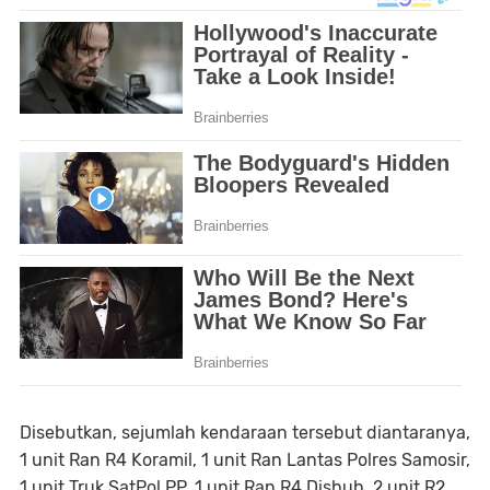
Disebutkan, sejumlah kendaraan tersebut diantaranya,
1 unit Ran R4 Koramil, 1 unit Ran Lantas Polres Samosir,
1 unit Truk SatPol PP, 1 unit Ran R4 Dishub, 2 unit R2