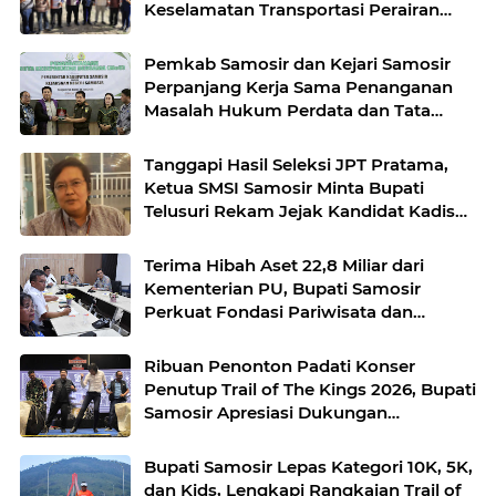
Keselamatan Transportasi Perairan
Danau Toba
Pemkab Samosir dan Kejari Samosir
Perpanjang Kerja Sama Penanganan
Masalah Hukum Perdata dan Tata
Usaha Negara
Tanggapi Hasil Seleksi JPT Pratama,
Ketua SMSI Samosir Minta Bupati
Telusuri Rekam Jejak Kandidat Kadis
Perkim
Terima Hibah Aset 22,8 Miliar dari
Kementerian PU, Bupati Samosir
Perkuat Fondasi Pariwisata dan
Lingkungan Berkelanjutan
Ribuan Penonton Padati Konser
Penutup Trail of The Kings 2026, Bupati
Samosir Apresiasi Dukungan
Masyarakat
Bupati Samosir Lepas Kategori 10K, 5K,
dan Kids, Lengkapi Rangkaian Trail of