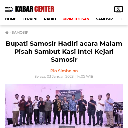
HOME
TERKINI
RADIO
KIRIM TULISAN
SAMOSIR
DAE
›
SAMOSIR
Bupati Samosir Hadiri acara Malam
Pisah Sambut Kasi Intel Kejari
Samosir
Pio Simbolon
Selasa, 03 Januari 2023 | 14:05 WIB