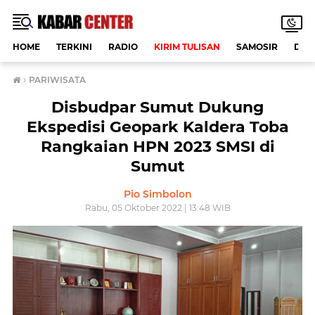
HOME
TERKINI
RADIO
KIRIM TULISAN
SAMOSIR
DAE
›
PARIWISATA
Disbudpar Sumut Dukung
Ekspedisi Geopark Kaldera Toba
Rangkaian HPN 2023 SMSI di
Sumut
Pio Simbolon
Rabu, 05 Oktober 2022 | 13:48 WIB