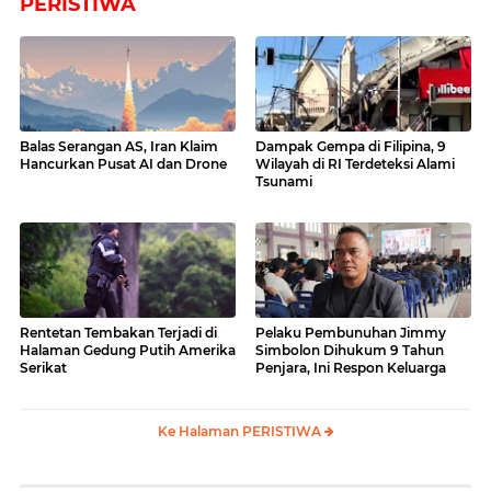
PERISTIWA
Balas Serangan AS, Iran Klaim
Dampak Gempa di Filipina, 9
Hancurkan Pusat AI dan Drone
Wilayah di RI Terdeteksi Alami
Tsunami
Rentetan Tembakan Terjadi di
Pelaku Pembunuhan Jimmy
Halaman Gedung Putih Amerika
Simbolon Dihukum 9 Tahun
Serikat
Penjara, Ini Respon Keluarga
Ke Halaman PERISTIWA