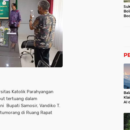
Suk
Bol
Boc
P
sitas Katolik Parahyangan
Bal
Kla
but tertuang dalam
AI 
i Bupati Samosir, Vandiko T.
itumorang di Ruang Rapat