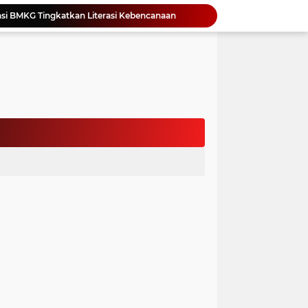
si BMKG Tingkatkan Literasi Kebencanaan
Yonimasari Hulu Terpilih Jadi Ketua SMSI Kepulauan Nias Periode 2026-2029
an Jambore PKK Samosir
a Bangun Karakter Sejak Dini
an Dan Kominfo Samosir Bersilaturahmi
ar SD Di Toba Ikut Lomba Lukis
Bupati Vandiko Apresiasi Dedikasi dan Inovasi Dunia Pendidikan Di Samosir
asih Perbaiki Plat Beton Amblas
an Terima Kunjungan Wadirut Pertamina
 Pemakaman Massal 112 Korban Serangan di Gaza