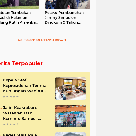
tetan Tembakan
Pelaku Pembunuhan
jadi di Halaman
Jimmy Simbolon
ung Putih Amerika
Dihukum 9 Tahun
ikat
Penjara, Ini Respon
Keluarga
Ke Halaman PERISTIWA
rita Terpopuler
Kepala Staf
Kepresidenan Terima
Kunjungan Wadirut
Pertamina
Jalin Keakraban,
Watawan Dan
Kominfo Samosir
Bersilaturahmi
Kades Suka Raja