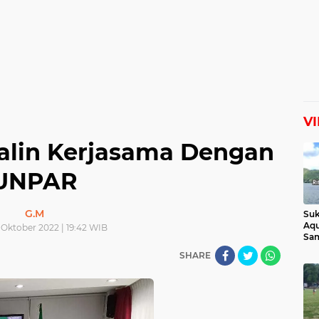
V
Jalin Kerjasama Dengan
UNPAR
G.M
Suk
Aqu
 Oktober 2022 | 19:42 WIB
Sam
Man
SHARE
Lih