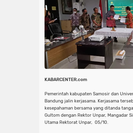
NIAS
BATAM
KULINER
seni
tmmd
nias
batam
PENGUMUMAN
PPPK
kuliner
pengumuman
SEPAK BOLA
pppk
sepak bola
KABARCENTER.com
Pemerintah kabupaten Samosir dan Univer
Bandung jalin kerjasama. Kerjasama terse
kesepahaman bersama yang ditanda tangan
Gultom dengan Rektor Unpar, Mangadar S
Utama Rektorat Unpar, 05/10.