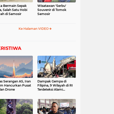
a Bermain Sepak
Wisatawan 'Serbu'
a, Salah Satu Hobi
Souvenir di Tomok
ah di Samosir
Samosir
Ke Halaman VIDEO
ERISTIWA
as Serangan AS, Iran
Dampak Gempa di
im Hancurkan Pusat
Filipina, 9 Wilayah di RI
dan Drone
Terdeteksi Alami
Tsunami