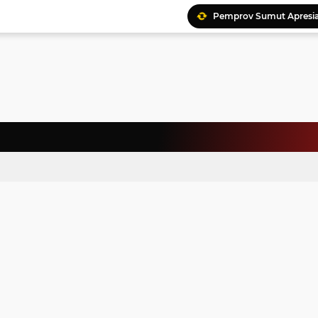
Pemprov Sumut Apresia
Ratusan Kader Meriahk
Bunda Genre Ajak Remaj
Jalin Keakraban, Wataw
Meriahkan HAN, 46 Pelaj
Yayasan Permata Duma K
Kepala Staf Kepresiden
Warga Palestina Hadiri