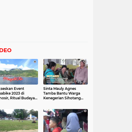
IDEO
seskan Event
Sinta Mauly Agnes
abike 2023 di
Tamba Bantu Warga
osir, Ritual Budaya
Kenegerian Sihotang
gelek Tao Digelar,
Yang Terkena Dampak
at Videonya
Banjir