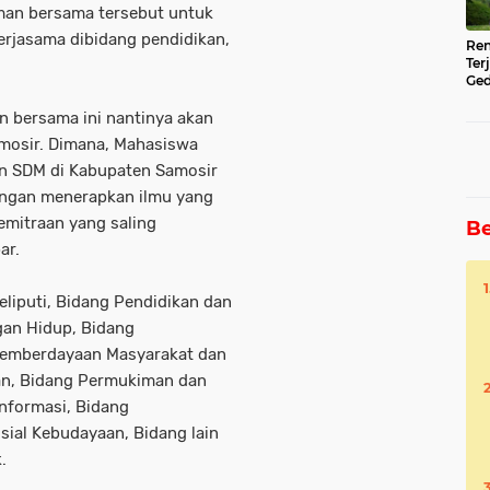
an bersama tersebut untuk
erjasama dibidang pendidikan,
Ren
Ter
Ged
Ser
 bersama ini nantinya akan
mosir. Dimana, Mahasiswa
n SDM di Kabupaten Samosir
engan menerapkan ilmu yang
 kemitraan yang saling
Be
ar.
liputi, Bidang Pendidikan dan
gan Hidup, Bidang
emberdayaan Masyarakat dan
an, Bidang Permukiman dan
Informasi, Bidang
ial Kebudayaan, Bidang lain
.