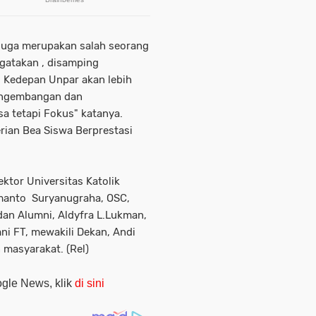
juga merupakan salah seorang
gatakan , disamping
 Kedepan Unpar akan lebih
engembangan dan
a tetapi Fokus" katanya.
an Bea Siswa Berprestasi
ktor Universitas Katolik
manto Suryanugraha, OSC,
an Alumni, Aldyfra L.Lukman,
i FT, mewakili Dekan, Andi
 masyarakat. (Rel)
oogle News, klik
di sini