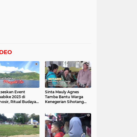
IDEO
seskan Event
Sinta Mauly Agnes
abike 2023 di
Tamba Bantu Warga
osir, Ritual Budaya
Kenegerian Sihotang
gelek Tao Digelar,
Yang Terkena Dampak
at Videonya
Banjir