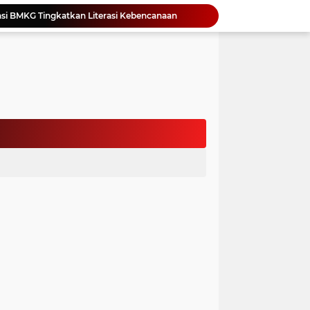
si BMKG Tingkatkan Literasi Kebencanaan
Yonimasari Hulu Terpilih Jadi Ketua SMSI Kepulauan Nias Periode 2026-2029
an Jambore PKK Samosir
a Bangun Karakter Sejak Dini
an Dan Kominfo Samosir Bersilaturahmi
ar SD Di Toba Ikut Lomba Lukis
Bupati Vandiko Apresiasi Dedikasi dan Inovasi Dunia Pendidikan Di Samosir
asih Perbaiki Plat Beton Amblas
an Terima Kunjungan Wadirut Pertamina
 Pemakaman Massal 112 Korban Serangan di Gaza