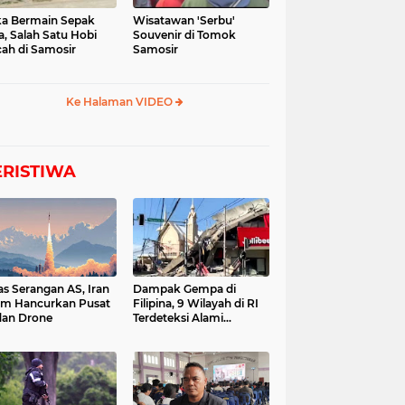
a Bermain Sepak
Wisatawan 'Serbu'
a, Salah Satu Hobi
Souvenir di Tomok
ah di Samosir
Samosir
Ke Halaman VIDEO
ERISTIWA
as Serangan AS, Iran
Dampak Gempa di
im Hancurkan Pusat
Filipina, 9 Wilayah di RI
dan Drone
Terdeteksi Alami
Tsunami