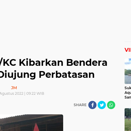
V
6/KC Kibarkan Bendera
Diujung Perbatasan
JM
Suk
Aqu
 Agustus 2022 | 09:22 WIB
Sam
Man
SHARE
Lih