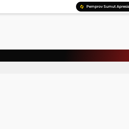
Pemprov Sumut Apresia
Ratusan Kader Meriahk
Bunda Genre Ajak Remaj
Jalin Keakraban, Wataw
Meriahkan HAN, 46 Pelaj
Yayasan Permata Duma K
Kepala Staf Kepresiden
Warga Palestina Hadiri