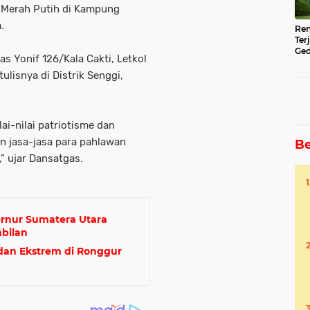
 Merah Putih di Kampung
.
Ren
Ter
Ged
s Yonif 126/Kala Cakti, Letkol
Ser
tulisnya di Distrik Senggi,
ai-nilai patriotisme dan
n jasa-jasa para pahlawan
Be
” ujar Dansatgas.
ernur Sumatera Utara
bilan
dan Ekstrem di Ronggur