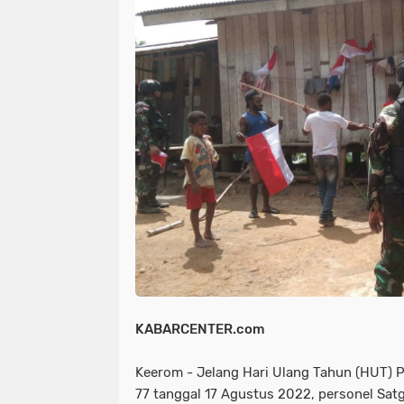
NIAS
BATAM
KULINER
seni
tmmd
nias
batam
PENGUMUMAN
PPPK
kuliner
pengumuman
SEPAK BOLA
pppk
sepak bola
KABARCENTER.com
Keerom - Jelang Hari Ulang Tahun (HUT) 
77 tanggal 17 Agustus 2022, personel Sat