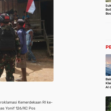
Suk
Bol
Boc
P
Bal
Kla
AI 
Proklamasi Kemerdekaan RI ke-
gas Yonif 126/KC Pos