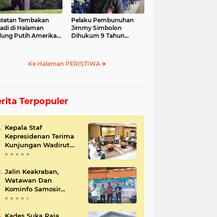
tetan Tembakan
Pelaku Pembunuhan
jadi di Halaman
Jimmy Simbolon
ung Putih Amerika
Dihukum 9 Tahun
ikat
Penjara, Ini Respon
Keluarga
Ke Halaman PERISTIWA
rita Terpopuler
Kepala Staf
Kepresidenan Terima
Kunjungan Wadirut
Pertamina
Jalin Keakraban,
Watawan Dan
Kominfo Samosir
Bersilaturahmi
Kades Suka Raja