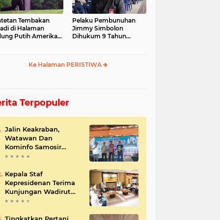
tetan Tembakan
Pelaku Pembunuhan
jadi di Halaman
Jimmy Simbolon
ung Putih Amerika
Dihukum 9 Tahun
ikat
Penjara, Ini Respon
Keluarga
Ke Halaman PERISTIWA
rita Terpopuler
Jalin Keakraban,
Watawan Dan
Kominfo Samosir
Bersilaturahmi
Kepala Staf
Kepresidenan Terima
Kunjungan Wadirut
Pertamina
Tingkatkan Pertani