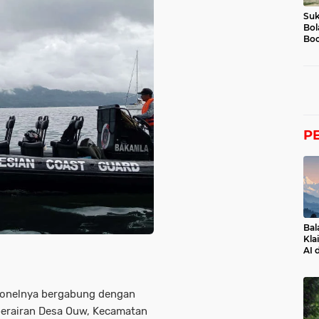
Suk
Bol
Boc
P
Bal
Kla
AI 
sonelnya bergabung dengan
perairan Desa Ouw, Kecamatan