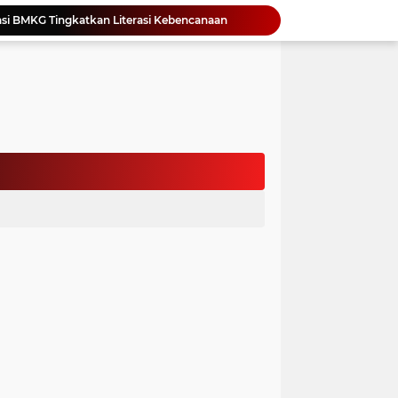
si BMKG Tingkatkan Literasi Kebencanaan
Yonimasari Hulu Terpilih Jadi Ketua SMSI Kepulauan Nias Periode 2026-2029
an Jambore PKK Samosir
a Bangun Karakter Sejak Dini
an Dan Kominfo Samosir Bersilaturahmi
ar SD Di Toba Ikut Lomba Lukis
Bupati Vandiko Apresiasi Dedikasi dan Inovasi Dunia Pendidikan Di Samosir
asih Perbaiki Plat Beton Amblas
an Terima Kunjungan Wadirut Pertamina
 Pemakaman Massal 112 Korban Serangan di Gaza