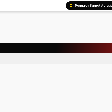
Pemprov Sumut Apresia
Ratusan Kader Meriahk
Bunda Genre Ajak Remaj
Jalin Keakraban, Wataw
Meriahkan HAN, 46 Pelaj
Yayasan Permata Duma K
Kepala Staf Kepresiden
Warga Palestina Hadiri