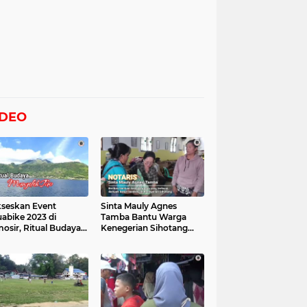
IDEO
seskan Event
Sinta Mauly Agnes
abike 2023 di
Tamba Bantu Warga
osir, Ritual Budaya
Kenegerian Sihotang
gelek Tao Digelar,
Yang Terkena Dampak
at Videonya
Banjir