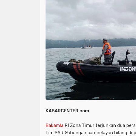
NIAS
BATAM
KULINER
seni
tmmd
nias
batam
PENGUMUMAN
PPPK
kuliner
pengumuman
SEPAK BOLA
pppk
sepak bola
KABARCENTER.com
Bakamla
RI Zona Timur terjunkan dua per
Tim SAR Gabungan cari nelayan hilang di 