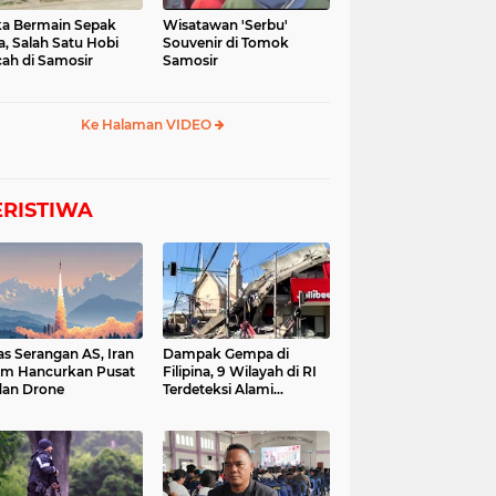
a Bermain Sepak
Wisatawan 'Serbu'
a, Salah Satu Hobi
Souvenir di Tomok
ah di Samosir
Samosir
Ke Halaman VIDEO
ERISTIWA
as Serangan AS, Iran
Dampak Gempa di
im Hancurkan Pusat
Filipina, 9 Wilayah di RI
dan Drone
Terdeteksi Alami
Tsunami