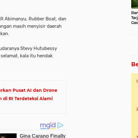
Ren
Ter
AR Abimanyu, Rubber Boat, dan
Ged
ungan masih menyisir daerah
Ser
ikan.
audaranya Stevy Hutubessy
selamat, kala itu hendak
Be
urkan Pusat AI dan Drone
 di RI Terdeteksi Alami