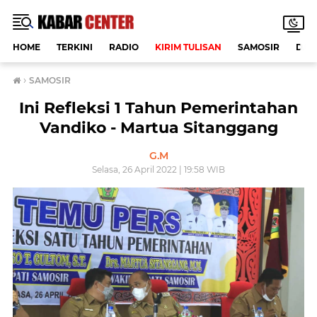
HOME
TERKINI
RADIO
KIRIM TULISAN
SAMOSIR
DAE
›
SAMOSIR
Ini Refleksi 1 Tahun Pemerintahan
Vandiko - Martua Sitanggang
G.M
Selasa, 26 April 2022 | 19:58 WIB