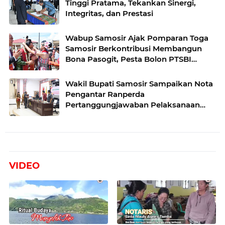
Tinggi Pratama, Tekankan Sinergi,
Integritas, dan Prestasi
Wabup Samosir Ajak Pomparan Toga
Samosir Berkontribusi Membangun
Bona Pasogit, Pesta Bolon PTSBI
Gaungkan Persatuan dan Pelestarian
Budaya Batak
Wakil Bupati Samosir Sampaikan Nota
Pengantar Ranperda
Pertanggungjawaban Pelaksanaan
APBD Tahun Anggaran 2025
VIDEO