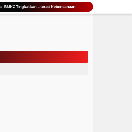
si BMKG Tingkatkan Literasi Kebencanaan
Yonimasari Hulu Terpilih Jadi Ketua SMSI Kepulauan Nias Periode 2026-2029
an Jambore PKK Samosir
a Bangun Karakter Sejak Dini
an Dan Kominfo Samosir Bersilaturahmi
ar SD Di Toba Ikut Lomba Lukis
Bupati Vandiko Apresiasi Dedikasi dan Inovasi Dunia Pendidikan Di Samosir
asih Perbaiki Plat Beton Amblas
an Terima Kunjungan Wadirut Pertamina
 Pemakaman Massal 112 Korban Serangan di Gaza