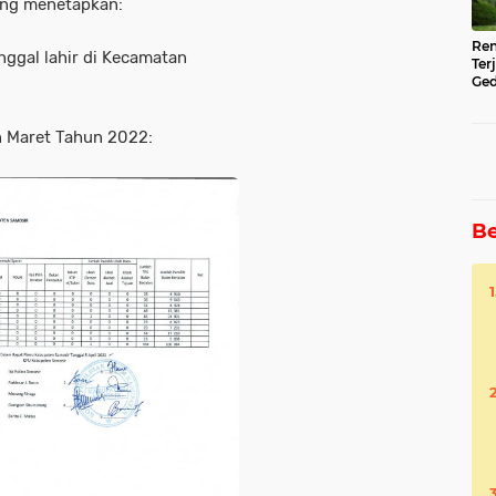
yang menetapkan:
Ren
ggal lahir di Kecamatan
Ter
Ged
Ser
n Maret Tahun 2022:
Be