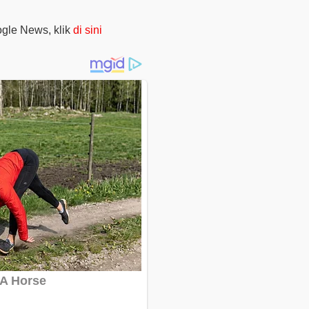
oogle News, klik
di sini