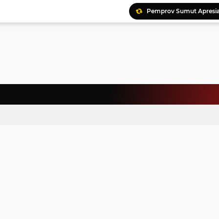
Pemprov Sumut Apresia
Ratusan Kader Meriahk
Bunda Genre Ajak Remaj
Jalin Keakraban, Wataw
Meriahkan HAN, 46 Pelaj
Yayasan Permata Duma K
Kepala Staf Kepresiden
Warga Palestina Hadiri