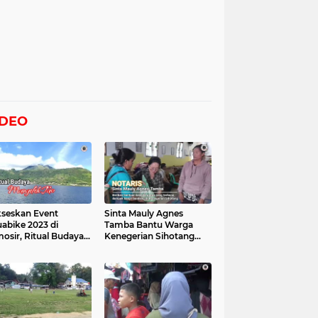
IDEO
seskan Event
Sinta Mauly Agnes
abike 2023 di
Tamba Bantu Warga
osir, Ritual Budaya
Kenegerian Sihotang
gelek Tao Digelar,
Yang Terkena Dampak
at Videonya
Banjir