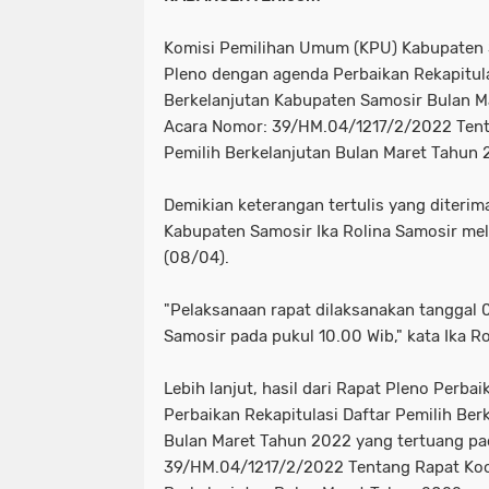
NIAS
BATAM
KULINER
seni
tmmd
nias
batam
Komisi Pemilihan Umum (KPU) Kabupaten
PENGUMUMAN
PPPK
kuliner
pengumuman
Pleno dengan agenda Perbaikan Rekapitula
Berkelanjutan Kabupaten Samosir Bulan M
SEPAK BOLA
pppk
sepak bola
Acara Nomor: 39/HM.04/1217/2/2022 Tent
Pemilih Berkelanjutan Bulan Maret Tahun 
Demikian keterangan tertulis yang diteri
Kabupaten Samosir Ika Rolina Samosir me
(08/04).
"Pelaksanaan rapat dilaksanakan tanggal 
Samosir pada pukul 10.00 Wib," kata Ika Ro
Lebih lanjut, hasil dari Rapat Pleno Perba
Perbaikan Rekapitulasi Daftar Pemilih Be
Bulan Maret Tahun 2022 yang tertuang pa
39/HM.04/1217/2/2022 Tentang Rapat Koor