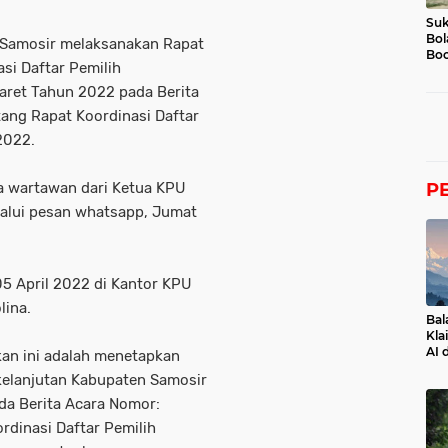
Suk
Bol
 Samosir melaksanakan Rapat
Boc
si Daftar Pemilih
aret Tahun 2022 pada Berita
ang Rapat Koordinasi Daftar
2022.
ma wartawan dari Ketua KPU
P
lalui pesan whatsapp, Jumat
05 April 2022 di Kantor KPU
lina.
Bal
Kla
AI 
ikan ini adalah menetapkan
rkelanjutan Kabupaten Samosir
da Berita Acara Nomor:
dinasi Daftar Pemilih