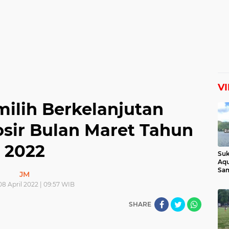
V
milih Berkelanjutan
sir Bulan Maret Tahun
2022
Suk
Aqu
Sam
JM
Man
8 April 2022 | 09:57 WIB
Lih
SHARE