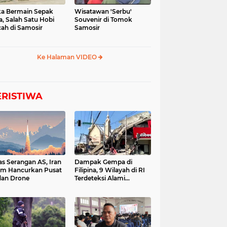
a Bermain Sepak
Wisatawan 'Serbu'
a, Salah Satu Hobi
Souvenir di Tomok
ah di Samosir
Samosir
Ke Halaman VIDEO
ERISTIWA
as Serangan AS, Iran
Dampak Gempa di
im Hancurkan Pusat
Filipina, 9 Wilayah di RI
dan Drone
Terdeteksi Alami
Tsunami