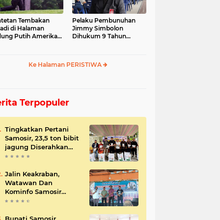
tetan Tembakan
Pelaku Pembunuhan
jadi di Halaman
Jimmy Simbolon
ung Putih Amerika
Dihukum 9 Tahun
ikat
Penjara, Ini Respon
Keluarga
Ke Halaman PERISTIWA
rita Terpopuler
Tingkatkan Pertani
Samosir, 23,5 ton bibit
jagung Diserahkan
Bupati
Jalin Keakraban,
Watawan Dan
Kominfo Samosir
Bersilaturahmi
Bupati Samosir