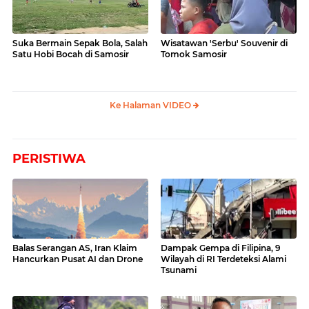
Suka Bermain Sepak Bola, Salah
Wisatawan 'Serbu' Souvenir di
Satu Hobi Bocah di Samosir
Tomok Samosir
Ke Halaman VIDEO
PERISTIWA
Balas Serangan AS, Iran Klaim
Dampak Gempa di Filipina, 9
Hancurkan Pusat AI dan Drone
Wilayah di RI Terdeteksi Alami
Tsunami