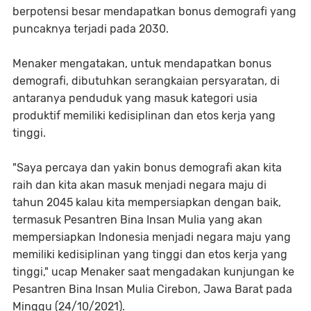
berpotensi besar mendapatkan bonus demografi yang
puncaknya terjadi pada 2030.
Menaker mengatakan, untuk mendapatkan bonus
demografi, dibutuhkan serangkaian persyaratan, di
antaranya penduduk yang masuk kategori usia
produktif memiliki kedisiplinan dan etos kerja yang
tinggi.
"Saya percaya dan yakin bonus demografi akan kita
raih dan kita akan masuk menjadi negara maju di
tahun 2045 kalau kita mempersiapkan dengan baik,
termasuk Pesantren Bina Insan Mulia yang akan
mempersiapkan Indonesia menjadi negara maju yang
memiliki kedisiplinan yang tinggi dan etos kerja yang
tinggi," ucap Menaker saat mengadakan kunjungan ke
Pesantren Bina Insan Mulia Cirebon, Jawa Barat pada
Minggu (24/10/2021).