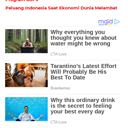
Peluang Indonesia Saat Ekonomi Dunia Melambat