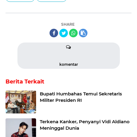
SHARE
komentar
Berita Terkait
Bupati Humbahas Temui Sekretaris
Militer Presiden RI
Terkena Kanker, Penyanyi Vidi Aldiano
Meninggal Dunia