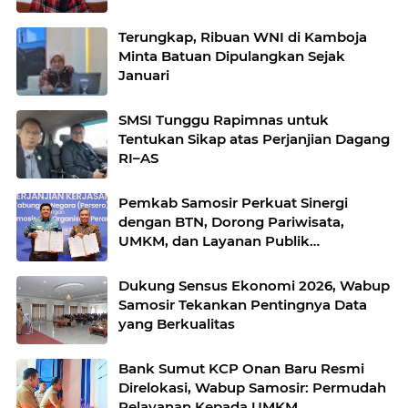
Terungkap, Ribuan WNI di Kamboja
Minta Batuan Dipulangkan Sejak
Januari
SMSI Tunggu Rapimnas untuk
Tentukan Sikap atas Perjanjian Dagang
RI–AS
Pemkab Samosir Perkuat Sinergi
dengan BTN, Dorong Pariwisata,
UMKM, dan Layanan Publik
Terintegrasi
Dukung Sensus Ekonomi 2026, Wabup
Samosir Tekankan Pentingnya Data
yang Berkualitas
Bank Sumut KCP Onan Baru Resmi
Direlokasi, Wabup Samosir: Permudah
Pelayanan Kepada UMKM