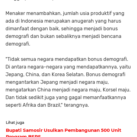
Menaker menambahkan, jumlah usia produktif yang
ada di Indonesia merupakan anugerah yang harus
dimanfaat dengan baik, sehingga menjadi bonus
demografi dan bukan sebaliknya menjadi bencana
demografi.
"Tidak semua negara mendapatkan bonus demografi.
Di antara negara-negara yang mendapatkannya, yaitu
Jepang, China, dan Korea Selatan. Bonus demografi
mengantarkan Jepang menjadi negara maju,
mengatarkan China menjadi negara maju, Korsel maju.
Dan tidak sedikit juga yang gagal memanfaatkannya
seperti Afrika dan Brazil," terangnya.
Lihat juga
Bupati Samosir Usulkan Pembangunan 500 Unit
Program BSPS