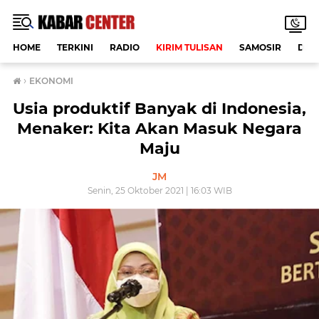
HOME
TERKINI
RADIO
KIRIM TULISAN
SAMOSIR
DAE
›
EKONOMI
Usia produktif Banyak di Indonesia,
Menaker: Kita Akan Masuk Negara
Maju
JM
Senin, 25 Oktober 2021 | 16:03 WIB