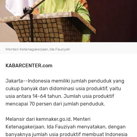
Menteri Ketenagakerjaan, Ida Fauziyah
KABARCENTER.com
Jakarta--Indonesia memiliki jumlah penduduk yang
cukup banyak dan didominasi usia produktif, yaitu
usia antara 14-64 tahun. Jumlah usia produktif
mencapai 70 persen dari jumlah penduduk.
Melansir dari kemnaker.go.id, Menteri
Ketenagakerjaan, Ida Fauziyah menyatakan, dengan
banyaknya jumlah usia produktif membuat Indonesia