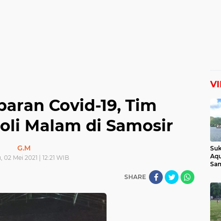
V
aran Covid-19, Tim
oli Malam di Samosir
G.M
Suk
Aqu
 02 Mei 2021 | 12:21 WIB
Sam
Man
SHARE
Lih