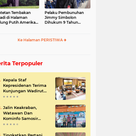
tetan Tembakan
Pelaku Pembunuhan
jadi di Halaman
Jimmy Simbolon
ung Putih Amerika
Dihukum 9 Tahun
ikat
Penjara, Ini Respon
Keluarga
Ke Halaman PERISTIWA
rita Terpopuler
Kepala Staf
Kepresidenan Terima
Kunjungan Wadirut
Pertamina
Jalin Keakraban,
Watawan Dan
Kominfo Samosir
Bersilaturahmi
Tingkatkan Pertani