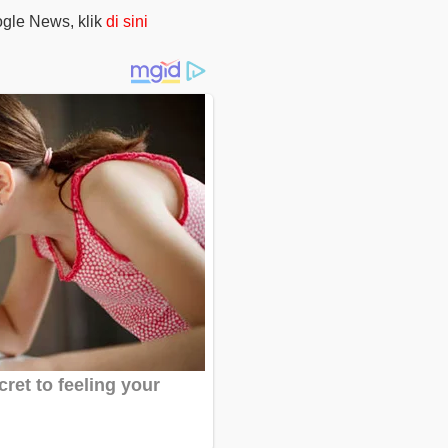
oogle News, klik
di sini