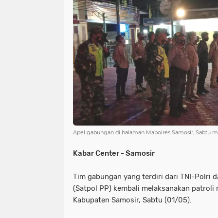
NIAS
BATAM
KULINER
seni
tmmd
nias
batam
PENGUMUMAN
PPPK
kuliner
pengumuman
SEPAK BOLA
pppk
sepak bola
Apel gabungan di halaman Mapolres Samosir, Sabtu ma
Kabar Center - Samosir
Tim gabungan yang terdiri dari TNI-Polri 
(Satpol PP) kembali melaksanakan patroli
Kabupaten Samosir, Sabtu (01/05).