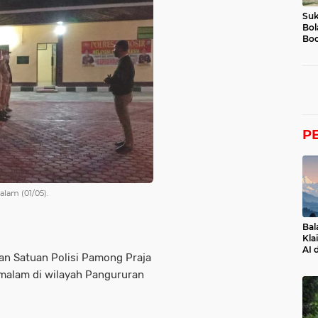
Suk
Bol
Boc
P
lam (01/05).
Bal
Kla
AI 
dan Satuan Polisi Pamong Praja
 malam di wilayah Pangururan