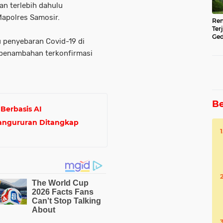
n terlebih dahulu
apolres Samosir.
Ren
Ter
Ged
u penyebaran Covid-19 di
Ser
di penambahan terkonfirmasi
Be
Berbasis AI
Pangururan Ditangkap