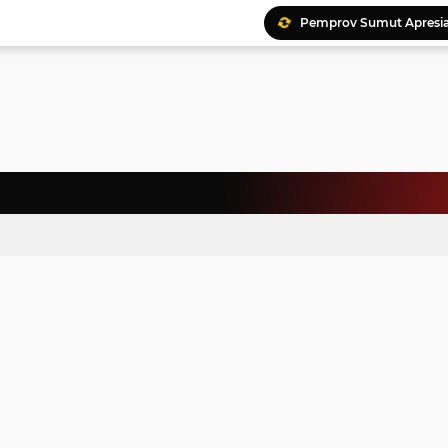
Pemprov Sumut Apresia
Ratusan Kader Meriahk
Bunda Genre Ajak Remaj
Jalin Keakraban, Wataw
Meriahkan HAN, 46 Pelaj
Yayasan Permata Duma K
Kepala Staf Kepresiden
Warga Palestina Hadiri