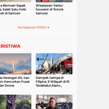
a Bermain Sepak
Wisatawan 'Serbu'
a, Salah Satu Hobi
Souvenir di Tomok
ah di Samosir
Samosir
Ke Halaman VIDEO
ERISTIWA
as Serangan AS, Iran
Dampak Gempa di
im Hancurkan Pusat
Filipina, 9 Wilayah di RI
dan Drone
Terdeteksi Alami
Tsunami