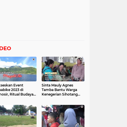
IDEO
seskan Event
Sinta Mauly Agnes
abike 2023 di
Tamba Bantu Warga
osir, Ritual Budaya
Kenegerian Sihotang
gelek Tao Digelar,
Yang Terkena Dampak
at Videonya
Banjir