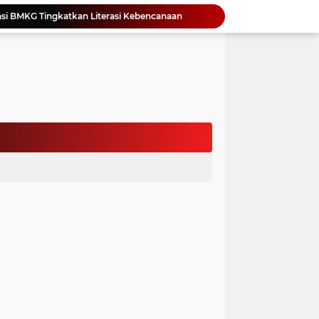
si BMKG Tingkatkan Literasi Kebencanaan
Yonimasari Hulu Terpilih Jadi Ketua SMSI Kepulauan Nias Periode 2026-2029
an Jambore PKK Samosir
a Bangun Karakter Sejak Dini
an Dan Kominfo Samosir Bersilaturahmi
ar SD Di Toba Ikut Lomba Lukis
Bupati Vandiko Apresiasi Dedikasi dan Inovasi Dunia Pendidikan Di Samosir
asih Perbaiki Plat Beton Amblas
an Terima Kunjungan Wadirut Pertamina
 Pemakaman Massal 112 Korban Serangan di Gaza