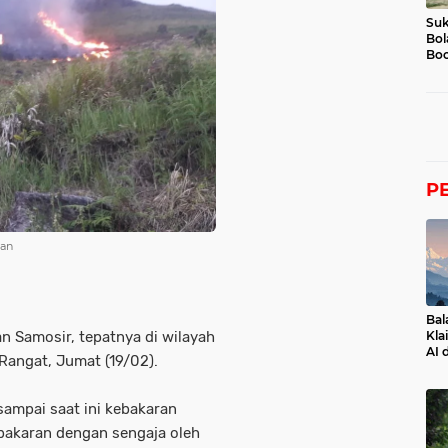
Suk
Bol
Boc
P
ran
Bal
n Samosir, tepatnya di wilayah
Kla
AI 
Rangat, Jumat (19/02).
 sampai saat ini kebakaran
mbakaran dengan sengaja oleh