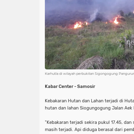
NIAS
BATAM
KULINER
seni
tmmd
nias
batam
PENGUMUMAN
PPPK
kuliner
pengumuman
SEPAK BOLA
pppk
sepak bola
Karhutla di wilayah perbukitan Sigongogung Panguru
Kabar Center - Samosir
Kebakaran Hutan dan Lahan terjadi di Huta
hutan dan lahan Siogungogung Jalan Aek 
"Kebakaran terjadi sekira pukul 17.45, dan
masih terjadi. Api diduga berasal dari pe