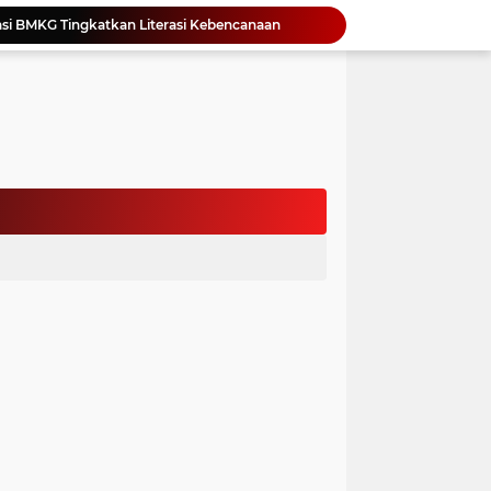
si BMKG Tingkatkan Literasi Kebencanaan
Yonimasari Hulu Terpilih Jadi Ketua SMSI Kepulauan Nias Periode 2026-2029
an Jambore PKK Samosir
a Bangun Karakter Sejak Dini
an Dan Kominfo Samosir Bersilaturahmi
ar SD Di Toba Ikut Lomba Lukis
Bupati Vandiko Apresiasi Dedikasi dan Inovasi Dunia Pendidikan Di Samosir
asih Perbaiki Plat Beton Amblas
an Terima Kunjungan Wadirut Pertamina
 Pemakaman Massal 112 Korban Serangan di Gaza