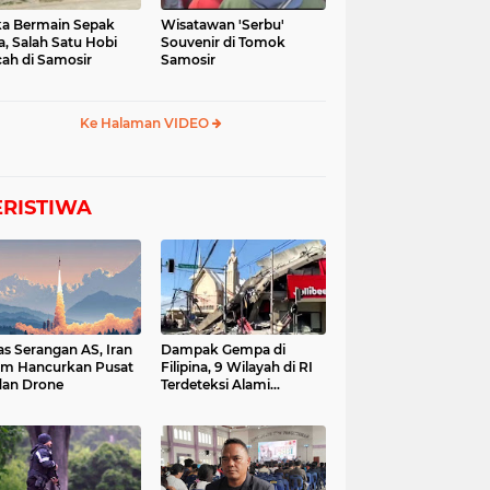
a Bermain Sepak
Wisatawan 'Serbu'
a, Salah Satu Hobi
Souvenir di Tomok
ah di Samosir
Samosir
Ke Halaman VIDEO
ERISTIWA
as Serangan AS, Iran
Dampak Gempa di
im Hancurkan Pusat
Filipina, 9 Wilayah di RI
dan Drone
Terdeteksi Alami
Tsunami