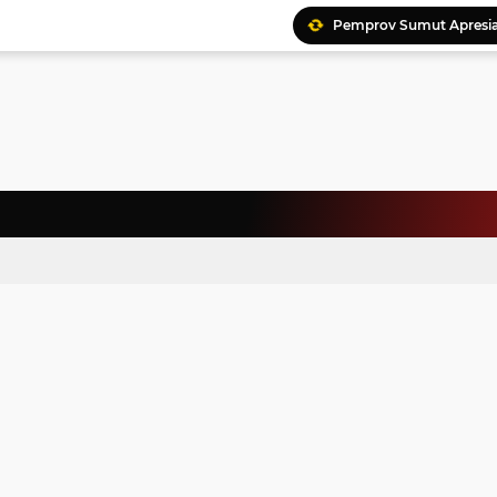
Pemprov Sumut Apresia
Ratusan Kader Meriahk
Bunda Genre Ajak Remaj
Jalin Keakraban, Wataw
Meriahkan HAN, 46 Pelaj
Yayasan Permata Duma K
Kepala Staf Kepresiden
Warga Palestina Hadiri