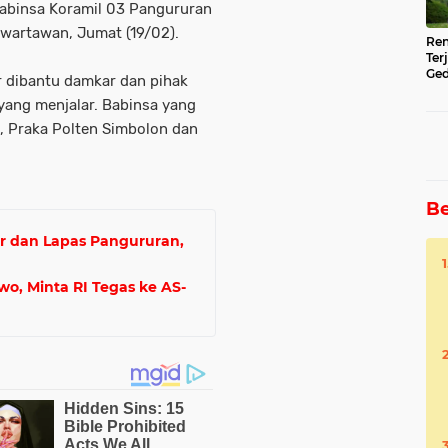
Babinsa Koramil 03 Pangururan
 wartawan, Jumat (19/02).
Ren
Ter
Ged
r dibantu damkar dan pihak
Ser
ang menjalar. Babinsa yang
a, Praka Polten Simbolon dan
Be
r dan Lapas Pangururan,
o, Minta RI Tegas ke AS-