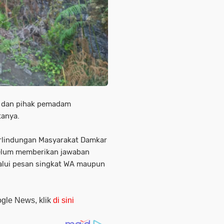
ta dan pihak pemadam
tanya.
Perlindungan Masyarakat Damkar
elum memberikan jawaban
lalui pesan singkat WA maupun
oogle News, klik
di sini