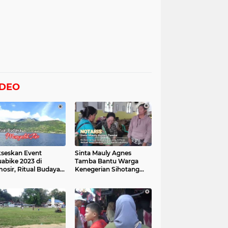
IDEO
seskan Event
Sinta Mauly Agnes
abike 2023 di
Tamba Bantu Warga
osir, Ritual Budaya
Kenegerian Sihotang
gelek Tao Digelar,
Yang Terkena Dampak
at Videonya
Banjir