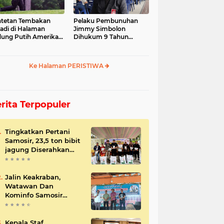
tetan Tembakan
Pelaku Pembunuhan
jadi di Halaman
Jimmy Simbolon
ung Putih Amerika
Dihukum 9 Tahun
ikat
Penjara, Ini Respon
Keluarga
Ke Halaman PERISTIWA
rita Terpopuler
Tingkatkan Pertani
Samosir, 23,5 ton bibit
jagung Diserahkan
Bupati
Jalin Keakraban,
Watawan Dan
Kominfo Samosir
Bersilaturahmi
Kepala Staf