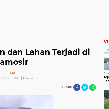
V
 dan Lahan Terjadi di
amosir
G.M
Suk
Aqu
 Februari 2021 | 19:32 WIB
Sam
Man
SHARE
Lih