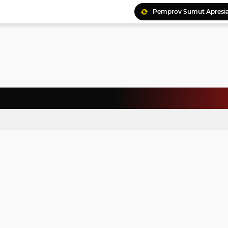
Ratusan Kader Meriahk
Bunda Genre Ajak Remaj
Jalin Keakraban, Wataw
Meriahkan HAN, 46 Pelaj
Yayasan Permata Duma K
Kepala Staf Kepresiden
Warga Palestina Hadiri
Pemprov Sumut Apresia