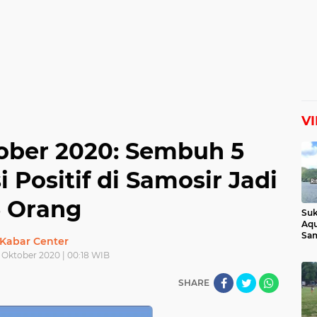
V
ober 2020: Sembuh 5
 Positif di Samosir Jadi
5 Orang
Suk
Aqu
Sam
Kabar Center
Man
 Oktober 2020 | 00:18 WIB
Lih
SHARE