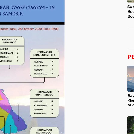
Suk
Bol
Boc
P
Bal
Kla
AI 