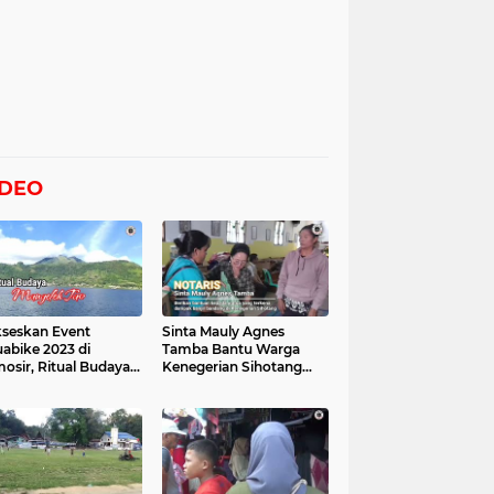
IDEO
seskan Event
Sinta Mauly Agnes
abike 2023 di
Tamba Bantu Warga
osir, Ritual Budaya
Kenegerian Sihotang
gelek Tao Digelar,
Yang Terkena Dampak
at Videonya
Banjir