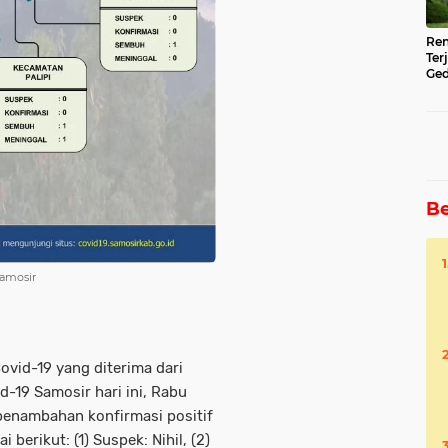
Ren
Ter
Ged
Ser
Be
 Samosir
ovid-19 yang diterima dari
-19 Samosir hari ini, Rabu
 penambahan konfirmasi positif
berikut: (1) Suspek: Nihil, (2)