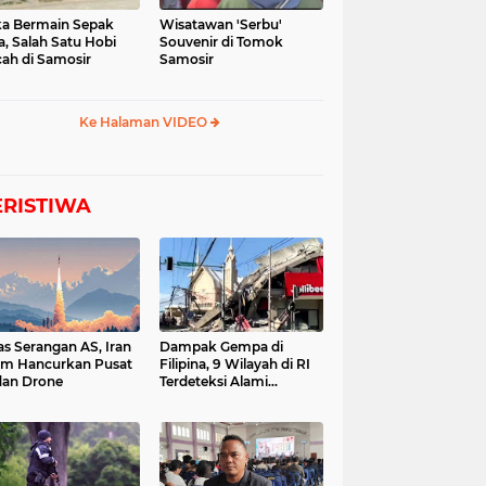
a Bermain Sepak
Wisatawan 'Serbu'
a, Salah Satu Hobi
Souvenir di Tomok
ah di Samosir
Samosir
Ke Halaman VIDEO
ERISTIWA
as Serangan AS, Iran
Dampak Gempa di
im Hancurkan Pusat
Filipina, 9 Wilayah di RI
dan Drone
Terdeteksi Alami
Tsunami