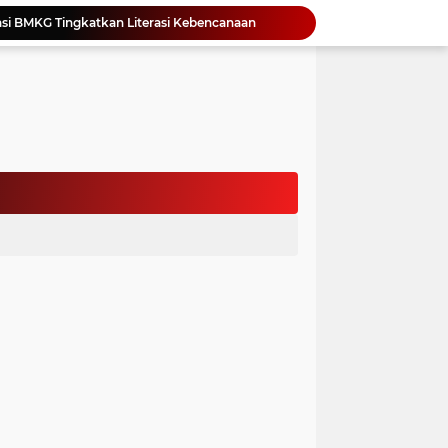
Yonimasari Hulu Terpilih Jadi Ketua SMSI Kepulauan Nias Periode 2026-2029
an Jambore PKK Samosir
a Bangun Karakter Sejak Dini
an Dan Kominfo Samosir Bersilaturahmi
ar SD Di Toba Ikut Lomba Lukis
Bupati Vandiko Apresiasi Dedikasi dan Inovasi Dunia Pendidikan Di Samosir
asih Perbaiki Plat Beton Amblas
an Terima Kunjungan Wadirut Pertamina
 Pemakaman Massal 112 Korban Serangan di Gaza
si BMKG Tingkatkan Literasi Kebencanaan