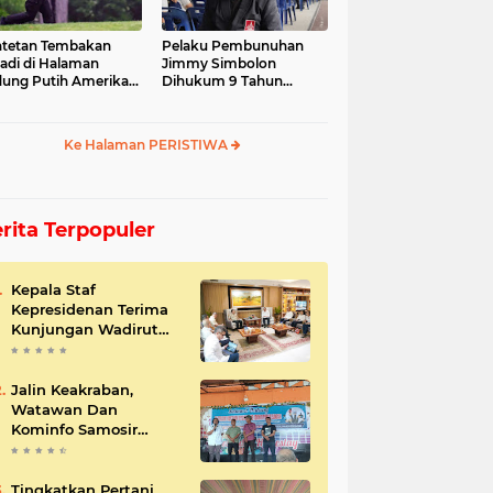
tetan Tembakan
Pelaku Pembunuhan
jadi di Halaman
Jimmy Simbolon
ung Putih Amerika
Dihukum 9 Tahun
ikat
Penjara, Ini Respon
Keluarga
Ke Halaman PERISTIWA
rita Terpopuler
Kepala Staf
Kepresidenan Terima
Kunjungan Wadirut
Pertamina
Jalin Keakraban,
Watawan Dan
Kominfo Samosir
Bersilaturahmi
Tingkatkan Pertani