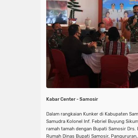
NIAS
BATAM
KULINER
seni
tmmd
nias
batam
PENGUMUMAN
PPPK
kuliner
pengumuman
SEPAK BOLA
pppk
sepak bola
Kabar Center - Samosir
Dalam rangkaian Kunker di Kabupaten Sa
Samudra Kolonel Inf. Febriel Buyung Sik
ramah tamah dengan Bupati Samosir Drs. 
Rumah Dinas Bupati Samosir, Pangururan, 