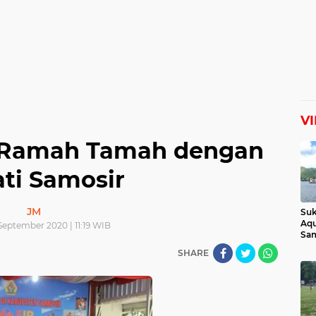
V
 Ramah Tamah dengan
ti Samosir
JM
Suk
Aqu
September 2020 | 11:19 WIB
Sam
Man
SHARE
Lih