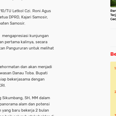
210/TU Letkol Czi. Roni Agus
Ren
Ter
etua DPRD, Kajari Samosir,
Ged
aten Samosir.
Ser
M mengapresiasi kunjungan
 pertama kalinya, secara
tan Pangururan untuk melihat
Be
kehormatan dan akan menjadi
awasan Danau Toba. Bupati
iap bekerjasama dengan
RI.
ng Sikumbang, SH, MM dalam
panorama alam dan potensi
 yang baru bekerja 2 bulan