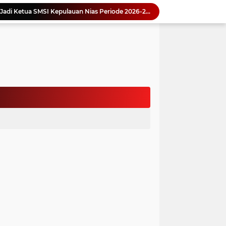
Yonimasari Hulu Terpilih Jadi Ketua SMSI Kepulauan Nias Periode 2026-2029
an Jambore PKK Samosir
a Bangun Karakter Sejak Dini
an Dan Kominfo Samosir Bersilaturahmi
ar SD Di Toba Ikut Lomba Lukis
Bupati Vandiko Apresiasi Dedikasi dan Inovasi Dunia Pendidikan Di Samosir
asih Perbaiki Plat Beton Amblas
an Terima Kunjungan Wadirut Pertamina
 Pemakaman Massal 112 Korban Serangan di Gaza
si BMKG Tingkatkan Literasi Kebencanaan