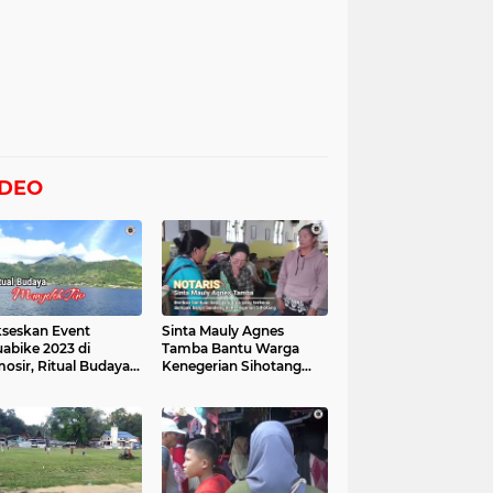
IDEO
seskan Event
Sinta Mauly Agnes
abike 2023 di
Tamba Bantu Warga
osir, Ritual Budaya
Kenegerian Sihotang
gelek Tao Digelar,
Yang Terkena Dampak
at Videonya
Banjir