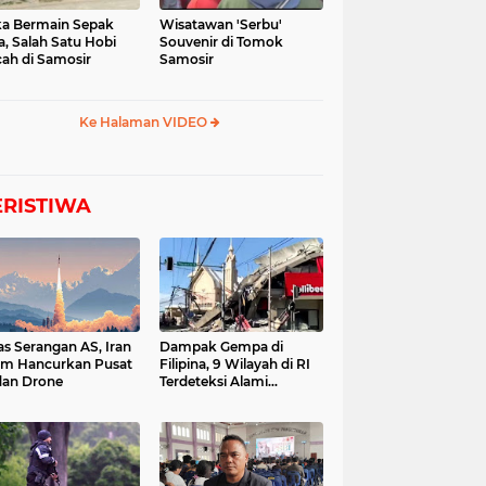
a Bermain Sepak
Wisatawan 'Serbu'
a, Salah Satu Hobi
Souvenir di Tomok
ah di Samosir
Samosir
Ke Halaman VIDEO
ERISTIWA
as Serangan AS, Iran
Dampak Gempa di
im Hancurkan Pusat
Filipina, 9 Wilayah di RI
dan Drone
Terdeteksi Alami
Tsunami