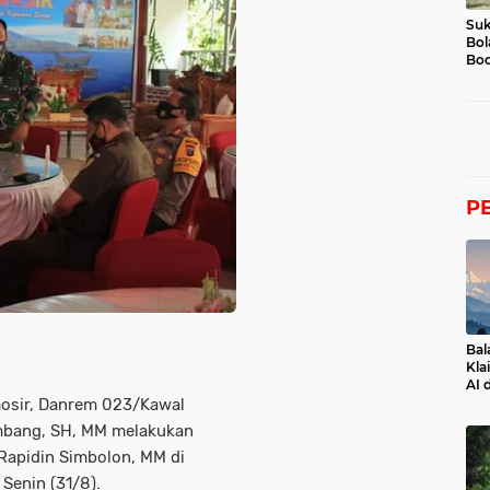
Suk
Bol
Boc
P
Bal
Kla
AI 
mosir, Danrem 023/Kawal
umbang, SH, MM melakukan
Rapidin Simbolon, MM di
Senin (31/8).