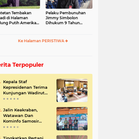
tetan Tembakan
Pelaku Pembunuhan
jadi di Halaman
Jimmy Simbolon
ung Putih Amerika
Dihukum 9 Tahun
ikat
Penjara, Ini Respon
Keluarga
Ke Halaman PERISTIWA
rita Terpopuler
Kepala Staf
Kepresidenan Terima
Kunjungan Wadirut
Pertamina
Jalin Keakraban,
Watawan Dan
Kominfo Samosir
Bersilaturahmi
Tingkatkan Pertani