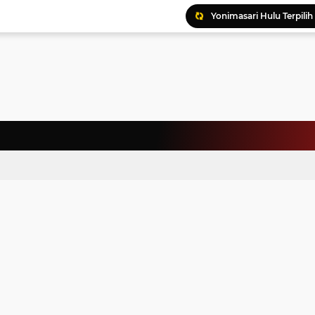
Ratusan Kader Meriahk
Bunda Genre Ajak Remaj
Jalin Keakraban, Wataw
Meriahkan HAN, 46 Pelaj
Yayasan Permata Duma K
Kepala Staf Kepresiden
Warga Palestina Hadiri
Pemprov Sumut Apresia