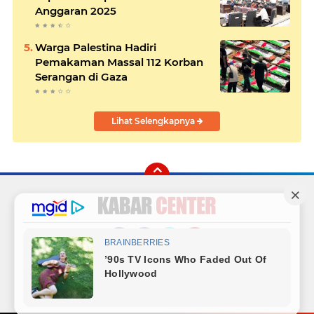
Anggaran 2025
Warga Palestina Hadiri
Pemakaman Massal 112 Korban
Serangan di Gaza
Lihat Selengkapnya
Facebook
Instagram
Twitter
YouTube
Redaksi
Sitemap
Hubungi Kami
Radio
Copyright ©
2026 Kabar Center