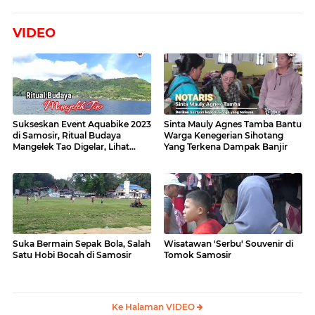
VIDEO
Sukseskan Event Aquabike 2023
Sinta Mauly Agnes Tamba Bantu
di Samosir, Ritual Budaya
Warga Kenegerian Sihotang
Mangelek Tao Digelar, Lihat
Yang Terkena Dampak Banjir
Videonya
Suka Bermain Sepak Bola, Salah
Wisatawan 'Serbu' Souvenir di
Satu Hobi Bocah di Samosir
Tomok Samosir
Ke Halaman VIDEO