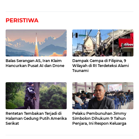
PERISTIWA
Balas Serangan AS, Iran Klaim
Dampak Gempa di Filipina, 9
Hancurkan Pusat AI dan Drone
Wilayah di RI Terdeteksi Alami
Tsunami
Rentetan Tembakan Terjadi di
Pelaku Pembunuhan Jimmy
Halaman Gedung Putih Amerika
Simbolon Dihukum 9 Tahun
Serikat
Penjara, Ini Respon Keluarga