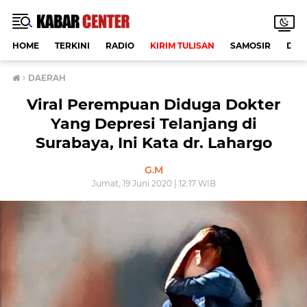
HOME
TERKINI
RADIO
KIRIM TULISAN
SAMOSIR
DAE
›
DAERAH
Viral Perempuan Diduga Dokter
Yang Depresi Telanjang di
Surabaya, Ini Kata dr. Lahargo
G.M
Jumat, 19 Juni 2020 | 12:17 WIB