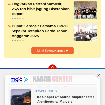
Tingkatkan Pertani Samosir,
23,5 ton bibit jagung Diserahkan
Bupati
Bupati Samosir Bersama DPRD
Sepakat Tetapkan Perda Tahun
Anggaran 2025
Lihat Selengkapnya
Facebook
Instagram
Twitter
YouTube
Redaksi
Sitemap
Hubungi Kami
Radio