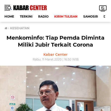
HOME
TERKINI
RADIO
KIRIM TULISAN
SAMOSIR
DAE
›
KESEHATAN
Menkominfo: Tiap Pemda Diminta
Miliki Jubir Terkait Corona
Kabar Center
Rabu, 11 Maret 2020 | 16:50 WIB