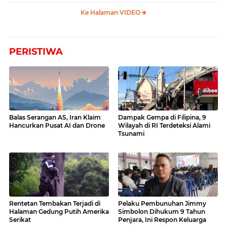
Ke Halaman VIDEO
PERISTIWA
Balas Serangan AS, Iran Klaim
Dampak Gempa di Filipina, 9
Hancurkan Pusat AI dan Drone
Wilayah di RI Terdeteksi Alami
Tsunami
Rentetan Tembakan Terjadi di
Pelaku Pembunuhan Jimmy
Halaman Gedung Putih Amerika
Simbolon Dihukum 9 Tahun
Serikat
Penjara, Ini Respon Keluarga