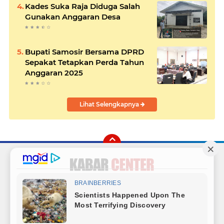
Kades Suka Raja Diduga Salah
Gunakan Anggaran Desa
Bupati Samosir Bersama DPRD
Sepakat Tetapkan Perda Tahun
Anggaran 2025
Lihat Selengkapnya
Facebook
Instagram
Twitter
YouTube
Redaksi
Sitemap
Hubungi Kami
Radio
Copyright ©
2026 Kabar Center