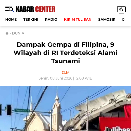
HOME
TERKINI
RADIO
KIRIM TULISAN
SAMOSIR
DAE
›
DUNIA
Dampak Gempa di Filipina, 9
Wilayah di RI Terdeteksi Alami
Tsunami
G.M
Senin, 08 Juni 2026 | 12:08 WIB