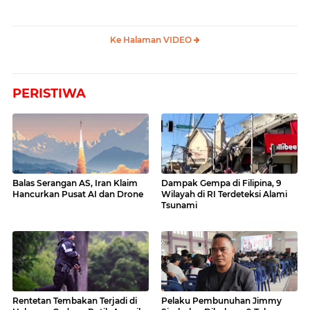
Ke Halaman VIDEO
PERISTIWA
Balas Serangan AS, Iran Klaim
Dampak Gempa di Filipina, 9
Hancurkan Pusat AI dan Drone
Wilayah di RI Terdeteksi Alami
Tsunami
Rentetan Tembakan Terjadi di
Pelaku Pembunuhan Jimmy