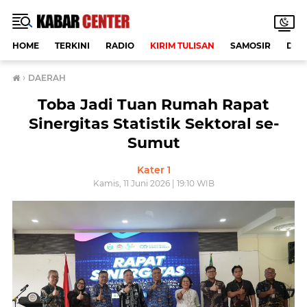
HOME
TERKINI
RADIO
KIRIM TULISAN
SAMOSIR
DAE
›
DAERAH
Toba Jadi Tuan Rumah Rapat
Sinergitas Statistik Sektoral se-
Sumut
Kater 1
Kamis, 11 Juni 2026 | 19:10 WIB