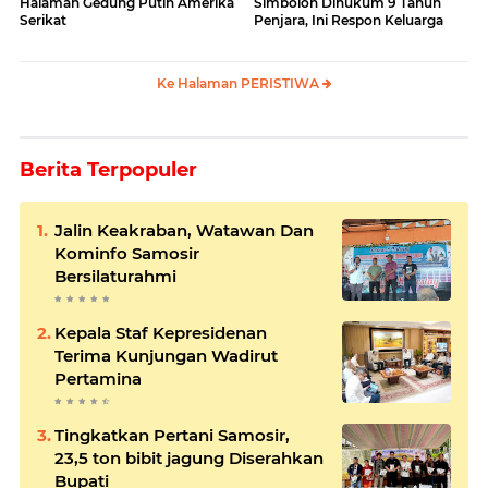
Halaman Gedung Putih Amerika
Simbolon Dihukum 9 Tahun
Serikat
Penjara, Ini Respon Keluarga
Ke Halaman PERISTIWA
Berita Terpopuler
Jalin Keakraban, Watawan Dan
Kominfo Samosir
Bersilaturahmi
Kepala Staf Kepresidenan
Terima Kunjungan Wadirut
Pertamina
Tingkatkan Pertani Samosir,
23,5 ton bibit jagung Diserahkan
Bupati