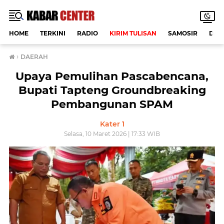
HOME
TERKINI
RADIO
KIRIM TULISAN
SAMOSIR
DAE
›
DAERAH
Upaya Pemulihan Pascabencana,
Bupati Tapteng Groundbreaking
Pembangunan SPAM
Kater 1
Selasa, 10 Maret 2026 | 17:33 WIB