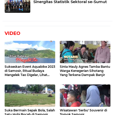
Sinergitas Statistik Sektoral se-Sumut
VIDEO
Sukseskan Event Aquabike 2023
Sinta Mauly Agnes Tamba Bantu
di Samosir, Ritual Budaya
Warga Kenegerian Sihotang
Mangelek Tao Digelar, Lihat
Yang Terkena Dampak Banjir
Videonya
Suka Bermain Sepak Bola, Salah
Wisatawan 'Serbu' Souvenir di
Satu Hobi Bocah di Samosir
Tomok Samosir