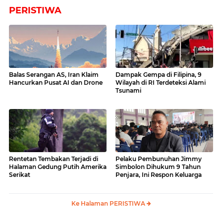
PERISTIWA
Balas Serangan AS, Iran Klaim
Dampak Gempa di Filipina, 9
Hancurkan Pusat AI dan Drone
Wilayah di RI Terdeteksi Alami
Tsunami
Rentetan Tembakan Terjadi di
Pelaku Pembunuhan Jimmy
Halaman Gedung Putih Amerika
Simbolon Dihukum 9 Tahun
Serikat
Penjara, Ini Respon Keluarga
Ke Halaman PERISTIWA