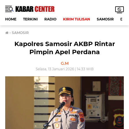
HOME
TERKINI
RADIO
KIRIM TULISAN
SAMOSIR
DAE
›
SAMOSIR
Kapolres Samosir AKBP Rintar
Pimpin Apel Perdana
G.M
Selasa, 13 Januari 2026 | 14:33 WIB