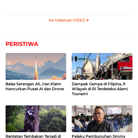
Ke Halaman VIDEO
PERISTIWA
Balas Serangan AS, Iran Klaim
Dampak Gempa di Filipina, 9
Hancurkan Pusat AI dan Drone
Wilayah di RI Terdeteksi Alami
Tsunami
Rentetan Tembakan Terjadi di
Pelaku Pembunuhan Jimmy