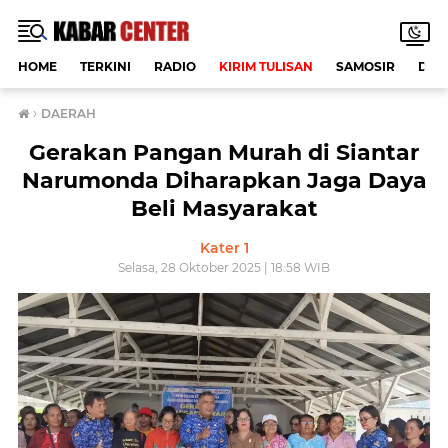
HOME
TERKINI
RADIO
KIRIM TULISAN
SAMOSIR
DAE
›
DAERAH
Gerakan Pangan Murah di Siantar
Narumonda Diharapkan Jaga Daya
Beli Masyarakat
Kater 1
Selasa, 28 Oktober 2025 | 18:58 WIB