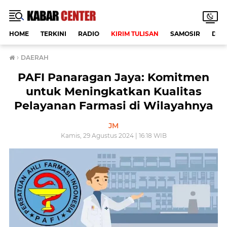
HOME
TERKINI
RADIO
KIRIM TULISAN
SAMOSIR
DAE
›
DAERAH
PAFI Panaragan Jaya: Komitmen
untuk Meningkatkan Kualitas
Pelayanan Farmasi di Wilayahnya
JM
Kamis, 29 Agustus 2024 | 16:18 WIB