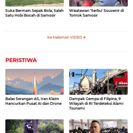
Suka Bermain Sepak Bola, Salah
Wisatawan 'Serbu' Souvenir di
Satu Hobi Bocah di Samosir
Tomok Samosir
Ke Halaman VIDEO
PERISTIWA
Balas Serangan AS, Iran Klaim
Dampak Gempa di Filipina, 9
Hancurkan Pusat AI dan Drone
Wilayah di RI Terdeteksi Alami
Tsunami