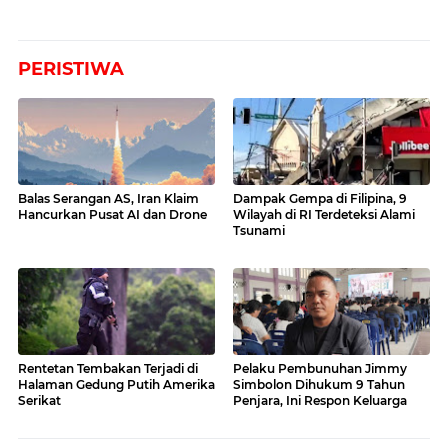
PERISTIWA
Balas Serangan AS, Iran Klaim
Dampak Gempa di Filipina, 9
Hancurkan Pusat AI dan Drone
Wilayah di RI Terdeteksi Alami
Tsunami
Rentetan Tembakan Terjadi di
Pelaku Pembunuhan Jimmy
Halaman Gedung Putih Amerika
Simbolon Dihukum 9 Tahun
Serikat
Penjara, Ini Respon Keluarga