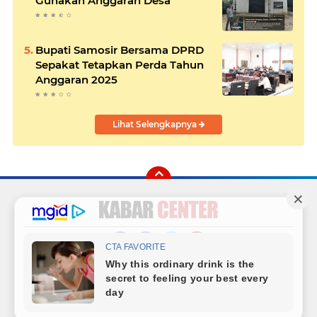
Gunakan Anggaran Desa
Bupati Samosir Bersama DPRD
Sepakat Tetapkan Perda Tahun
Anggaran 2025
Lihat Selengkapnya
Facebook
Instagram
Twitter
YouTube
Redaksi
Sitemap
Hubungi Kami
Radio
Copyright ©
2026 Kabar Center