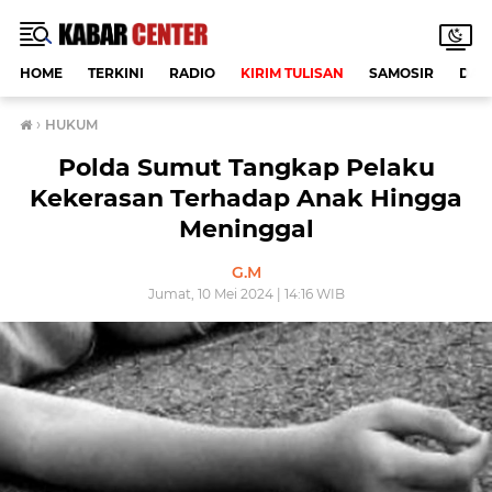
HOME
TERKINI
RADIO
KIRIM TULISAN
SAMOSIR
DAE
›
HUKUM
Polda Sumut Tangkap Pelaku
Kekerasan Terhadap Anak Hingga
Meninggal
G.M
Jumat, 10 Mei 2024 | 14:16 WIB