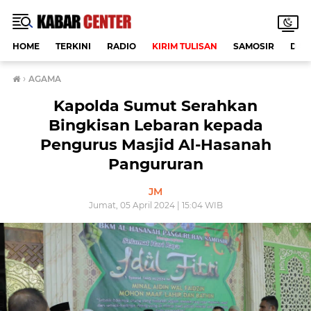
HOME
TERKINI
RADIO
KIRIM TULISAN
SAMOSIR
DAE
›
AGAMA
Kapolda Sumut Serahkan
Bingkisan Lebaran kepada
Pengurus Masjid Al-Hasanah
Pangururan
JM
Jumat, 05 April 2024 | 15:04 WIB