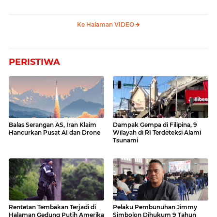
Ke Halaman VIDEO
PERISTIWA
Balas Serangan AS, Iran Klaim
Dampak Gempa di Filipina, 9
Hancurkan Pusat AI dan Drone
Wilayah di RI Terdeteksi Alami
Tsunami
Rentetan Tembakan Terjadi di
Pelaku Pembunuhan Jimmy
Halaman Gedung Putih Amerika
Simbolon Dihukum 9 Tahun