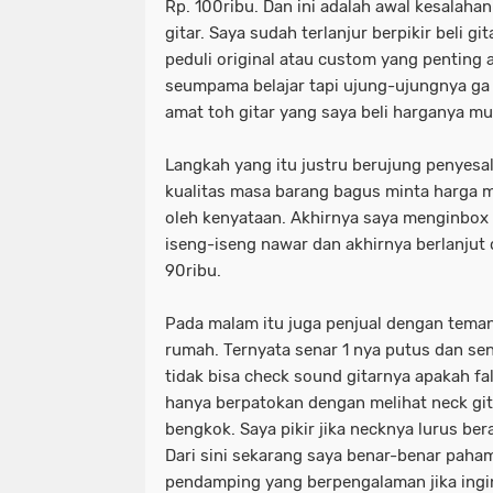
Rp. 100ribu. Dan ini adalah awal kesalaha
gitar. Saya sudah terlanjur berpikir beli g
peduli original atau custom yang penting a
seumpama belajar tapi ujung-ujungnya ga b
amat toh gitar yang saya beli harganya m
Langkah yang itu justru berujung penyesal
kualitas masa barang bagus minta harga m
oleh kenyataan. Akhirnya saya menginbox 
iseng-iseng nawar dan akhirnya berlanjut
90ribu.
Pada malam itu juga penjual dengan tem
rumah. Ternyata senar 1 nya putus dan sen
tidak bisa check sound gitarnya apakah fals
hanya berpatokan dengan melihat neck git
bengkok. Saya pikir jika necknya lurus bera
Dari sini sekarang saya benar-benar paha
pendamping yang berpengalaman jika ingi