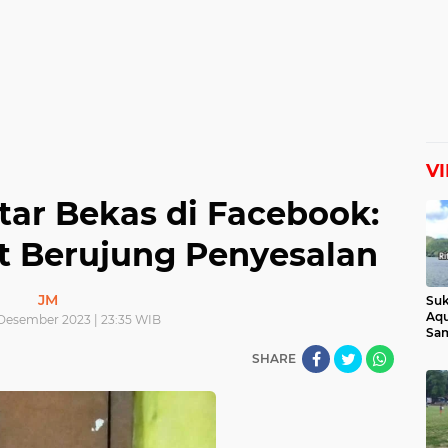
V
ar Bekas di Facebook:
t Berujung Penyesalan
JM
Suk
Aqu
 Desember 2023 | 23:35 WIB
Sam
Man
SHARE
Lih