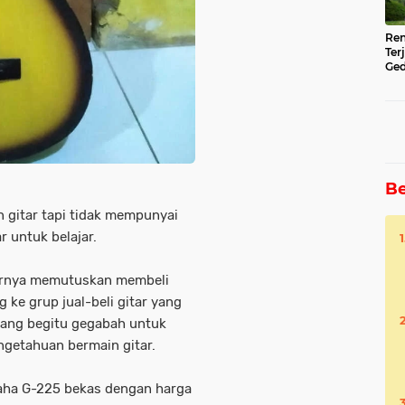
Ren
Ter
Ged
Ser
Be
n gitar tapi tidak mempunyai
r untuk belajar.
hirnya memutuskan membeli
 ke grup jual-beli gitar yang
yang begitu gegabah untuk
ngetahuan bermain gitar.
aha G-225 bekas dengan harga