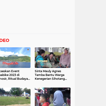
IDEO
seskan Event
Sinta Mauly Agnes
abike 2023 di
Tamba Bantu Warga
osir, Ritual Budaya
Kenegerian Sihotang
gelek Tao Digelar,
Yang Terkena Dampak
at Videonya
Banjir