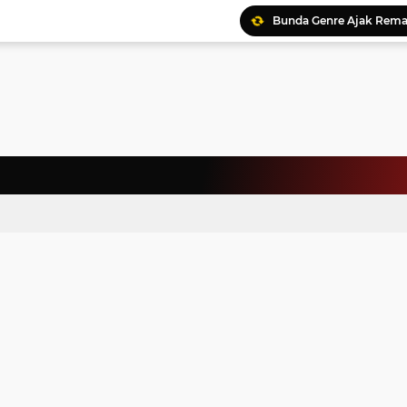
Bunda Genre Ajak Remaj
Jalin Keakraban, Wataw
Meriahkan HAN, 46 Pelaj
Yayasan Permata Duma K
Kepala Staf Kepresiden
Warga Palestina Hadiri
Pemprov Sumut Apresia
Ratusan Kader Meriahk