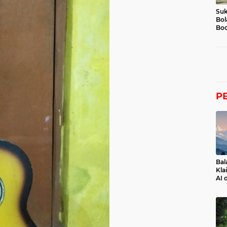
Suk
Bol
Boc
P
Bal
Kla
AI 