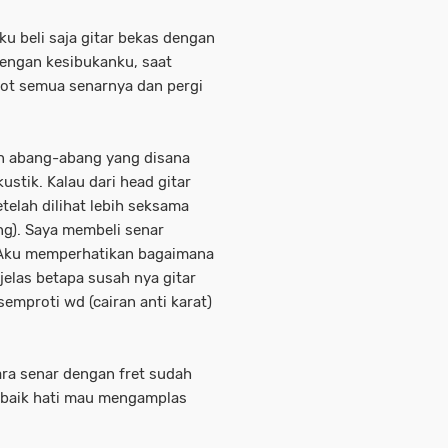
u beli saja gitar bekas dengan
 dengan kesibukanku, saat
t semua senarnya dan pergi
.
dan abang-abang yang disana
ustik. Kalau dari head gitar
Setelah dilihat lebih seksama
ring). Saya membeli senar
 Aku memperhatikan bagaimana
elas betapa susah nya gitar
isemproti wd (cairan anti karat)
ara senar dengan fret sudah
u baik hati mau mengamplas