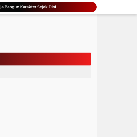
a Bangun Karakter Sejak Dini
an Dan Kominfo Samosir Bersilaturahmi
ar SD Di Toba Ikut Lomba Lukis
Bupati Vandiko Apresiasi Dedikasi dan Inovasi Dunia Pendidikan Di Samosir
asih Perbaiki Plat Beton Amblas
an Terima Kunjungan Wadirut Pertamina
 Pemakaman Massal 112 Korban Serangan di Gaza
si BMKG Tingkatkan Literasi Kebencanaan
Yonimasari Hulu Terpilih Jadi Ketua SMSI Kepulauan Nias Periode 2026-2029
an Jambore PKK Samosir