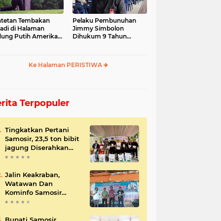
tetan Tembakan
Pelaku Pembunuhan
jadi di Halaman
Jimmy Simbolon
ung Putih Amerika
Dihukum 9 Tahun
ikat
Penjara, Ini Respon
Keluarga
Ke Halaman PERISTIWA
rita Terpopuler
Tingkatkan Pertani
Samosir, 23,5 ton bibit
jagung Diserahkan
Bupati
Jalin Keakraban,
Watawan Dan
Kominfo Samosir
Bersilaturahmi
Bupati Samosir