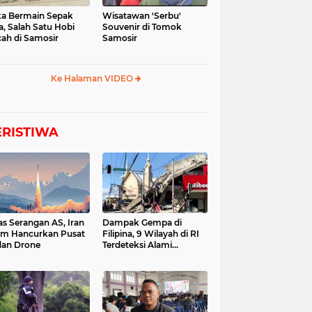
a Bermain Sepak
Wisatawan 'Serbu'
a, Salah Satu Hobi
Souvenir di Tomok
ah di Samosir
Samosir
Ke Halaman VIDEO
ERISTIWA
as Serangan AS, Iran
Dampak Gempa di
im Hancurkan Pusat
Filipina, 9 Wilayah di RI
dan Drone
Terdeteksi Alami
Tsunami