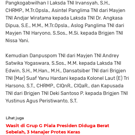
Pangkogabwilhan I Laksda TNI Irvansyah, S.H.,
CHRMP., M.Tr.Opsla., Asintel Panglima TNI dari Mayjen
TNI Andjar Wiratama kepada Laksda TNI Dr. Angkasa
Dipua, S.E., M.M., M.Tr.Opsla., Aslog Panglima TNI dari
Mayjen TNI Haryono, S.Sos., M.Si. kepada Brigjen TNI
Nissa Yani.
Kemudian Danpuspom TNI dari Mayjen TNI Andrey
Satwika Yogaswara, S.Sos., M.M. kepada Laksda TNI
Edwin, S.H., M.Han., M.H., Dansatsiber TNI dari Brigjen
TNI (Mar) Suaf Yanu Hardani kepada Kolonel Laut (E) Tri
Harsono, S.T., CHRMP., CIQnR., CIQaR., dan Kapusada
TNI dari Brigjen TNI Deki Santoso P. kepada Brigjen TNI
Yustinus Agus Peristiwanto, S.T.
Lihat juga
Wasit di Grup G Piala Presiden Diduga Berat
Sebelah, 3 Manajer Protes Keras