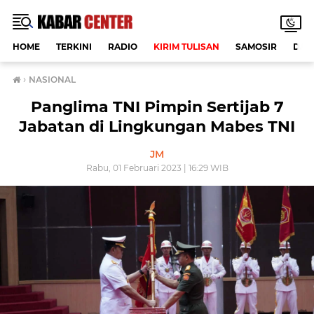
HOME
TERKINI
RADIO
KIRIM TULISAN
SAMOSIR
DAE
›
NASIONAL
Panglima TNI Pimpin Sertijab 7
Jabatan di Lingkungan Mabes TNI
JM
Rabu, 01 Februari 2023 | 16:29 WIB