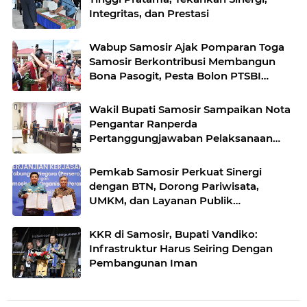
Integritas, dan Prestasi
Wabup Samosir Ajak Pomparan Toga
Samosir Berkontribusi Membangun
Bona Pasogit, Pesta Bolon PTSBI
Gaungkan Persatuan dan Pelestarian
Budaya Batak
Wakil Bupati Samosir Sampaikan Nota
Pengantar Ranperda
Pertanggungjawaban Pelaksanaan
APBD Tahun Anggaran 2025
Pemkab Samosir Perkuat Sinergi
dengan BTN, Dorong Pariwisata,
UMKM, dan Layanan Publik
Terintegrasi
KKR di Samosir, Bupati Vandiko:
Infrastruktur Harus Seiring Dengan
Pembangunan Iman