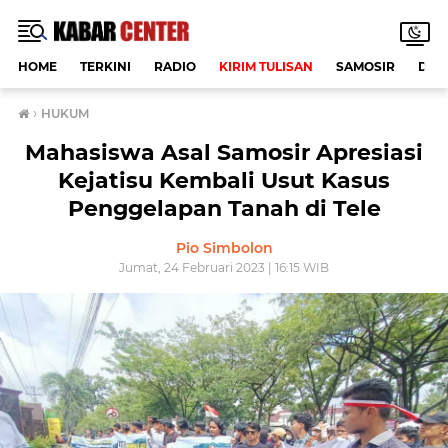
HOME
TERKINI
RADIO
KIRIM TULISAN
SAMOSIR
DAE
›
HUKUM
Mahasiswa Asal Samosir Apresiasi
Kejatisu Kembali Usut Kasus
Penggelapan Tanah di Tele
Pio Simbolon
Jumat, 24 Februari 2023 | 16:15 WIB