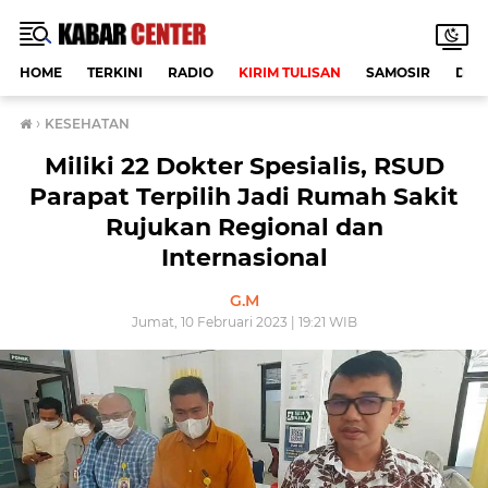
HOME
TERKINI
RADIO
KIRIM TULISAN
SAMOSIR
DAE
›
KESEHATAN
Miliki 22 Dokter Spesialis, RSUD
Parapat Terpilih Jadi Rumah Sakit
Rujukan Regional dan
Internasional
G.M
Jumat, 10 Februari 2023 | 19:21 WIB