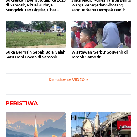
Sukseskan Event Aquabike 2023
Sinta Mauly Agnes Tamba Bantu
di Samosir, Ritual Budaya
Warga Kenegerian Sihotang
Mangelek Tao Digelar, Lihat
Yang Terkena Dampak Banjir
Videonya
Suka Bermain Sepak Bola, Salah
Wisatawan 'Serbu' Souvenir di
Satu Hobi Bocah di Samosir
Tomok Samosir
Ke Halaman VIDEO
PERISTIWA