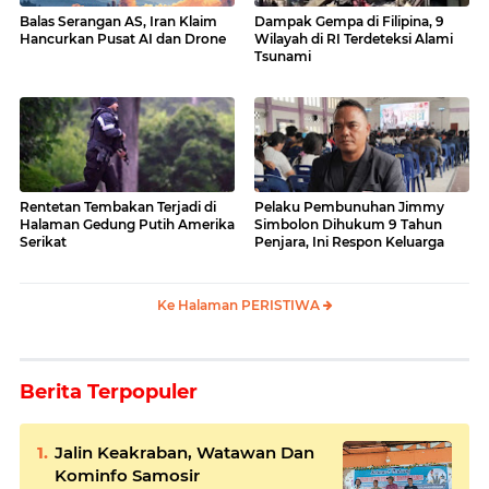
Balas Serangan AS, Iran Klaim
Dampak Gempa di Filipina, 9
Hancurkan Pusat AI dan Drone
Wilayah di RI Terdeteksi Alami
Tsunami
Rentetan Tembakan Terjadi di
Pelaku Pembunuhan Jimmy
Halaman Gedung Putih Amerika
Simbolon Dihukum 9 Tahun
Serikat
Penjara, Ini Respon Keluarga
Ke Halaman PERISTIWA
Berita Terpopuler
Jalin Keakraban, Watawan Dan
Kominfo Samosir