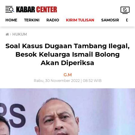
HOME
TERKINI
RADIO
KIRIM TULISAN
SAMOSIR
DAE
›
HUKUM
Soal Kasus Dugaan Tambang Ilegal,
Besok Keluarga Ismail Bolong
Akan Diperiksa
G.M
Rabu, 30 November 2022 | 08:52 WIB