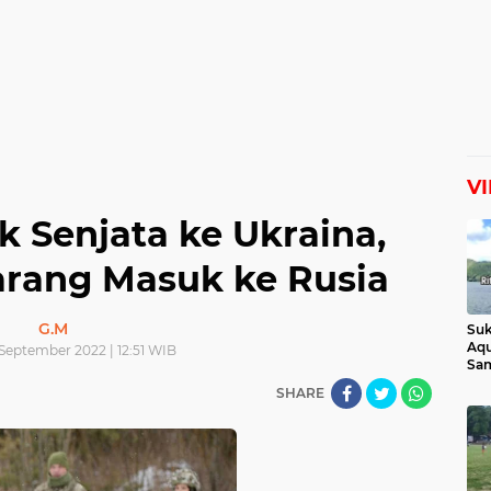
V
k Senjata ke Ukraina,
arang Masuk ke Rusia
G.M
Suk
Aqu
September 2022 | 12:51 WIB
Sam
Man
SHARE
Lih