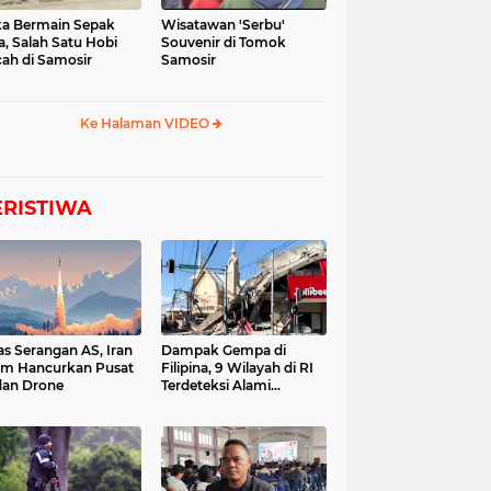
a Bermain Sepak
Wisatawan 'Serbu'
a, Salah Satu Hobi
Souvenir di Tomok
ah di Samosir
Samosir
Ke Halaman VIDEO
ERISTIWA
as Serangan AS, Iran
Dampak Gempa di
im Hancurkan Pusat
Filipina, 9 Wilayah di RI
dan Drone
Terdeteksi Alami
Tsunami