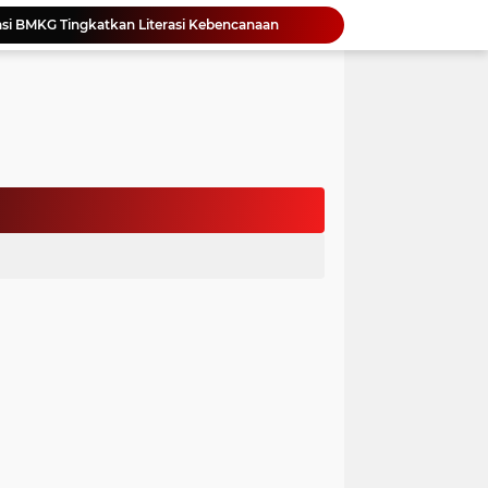
Yonimasari Hulu Terpilih Jadi Ketua SMSI Kepulauan Nias Periode 2026-2029
an Jambore PKK Samosir
a Bangun Karakter Sejak Dini
an Dan Kominfo Samosir Bersilaturahmi
ar SD Di Toba Ikut Lomba Lukis
Bupati Vandiko Apresiasi Dedikasi dan Inovasi Dunia Pendidikan Di Samosir
asih Perbaiki Plat Beton Amblas
an Terima Kunjungan Wadirut Pertamina
 Pemakaman Massal 112 Korban Serangan di Gaza
si BMKG Tingkatkan Literasi Kebencanaan