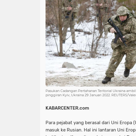
NIAS
BATAM
KULINER
seni
tmmd
nias
batam
PENGUMUMAN
PPPK
kuliner
pengumuman
SEPAK BOLA
pppk
sepak bola
Pasukan Cadangan Pertahanan Teritorial Ukraina ambil 
pinggiran Kyiv, Ukraina 29 Januari 2022. REUTERS/Val
KABARCENTER.com
Para pejabat yang berasal dari Uni Eropa (
masuk ke Rusian. Hal ini lantaran Uni Er