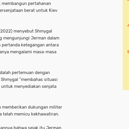
uk membangun pertahanan
persenjataan berat untuk Kiev
9/2022) menyebut Shmygal
ang mengunjungi Jerman dalam
an pertanda ketegangan antara
eduanya mengalami masa-masa
adalah pertemuan dengan
a Shmygal "membahas situasi
n untuk menyediakan senjata
 memberikan dukungan militer
na telah memicu kekhawatiran.
annya bahwa sejak itu Jerman