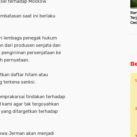
ssel terhadap Moskow.
Ren
embatasan saat ini berlaku
Ter
Ged
Ser
ari lembaga penegak hukum
n dari produsen senjata dan
am pengiriman persenjataan ke
ah pernyataan.
Be
tkan daftar hitam atau
 terkena sanksi.
mprakarsai tindakan terhadap
 kami agar tak tergoyahkan
t yang ditargetkan terhadap
ahwa Jerman akan menjadi