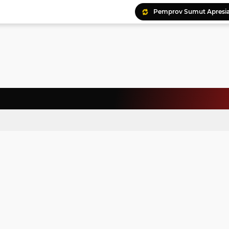
Ratusan Kader Meriahk
Bunda Genre Ajak Remaj
Jalin Keakraban, Wataw
Meriahkan HAN, 46 Pelaj
Yayasan Permata Duma K
Kepala Staf Kepresiden
Warga Palestina Hadiri
Pemprov Sumut Apresia