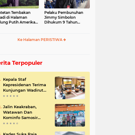
tetan Tembakan
Pelaku Pembunuhan
jadi di Halaman
Jimmy Simbolon
ung Putih Amerika
Dihukum 9 Tahun
ikat
Penjara, Ini Respon
Keluarga
Ke Halaman PERISTIWA
rita Terpopuler
Kepala Staf
Kepresidenan Terima
Kunjungan Wadirut
Pertamina
Jalin Keakraban,
Watawan Dan
Kominfo Samosir
Bersilaturahmi
Kades Suka Raja