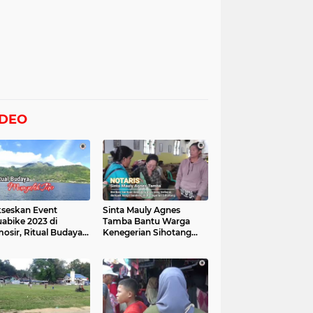
IDEO
seskan Event
Sinta Mauly Agnes
abike 2023 di
Tamba Bantu Warga
osir, Ritual Budaya
Kenegerian Sihotang
gelek Tao Digelar,
Yang Terkena Dampak
at Videonya
Banjir