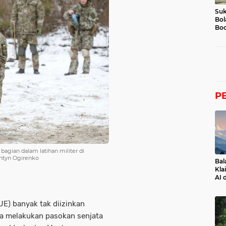
Suk
Bol
Boc
P
bagian dalam latihan militer di
entyn Ogirenko
Bal
Kla
AI 
UE) banyak tak diizinkan
opa melakukan pasokan senjata