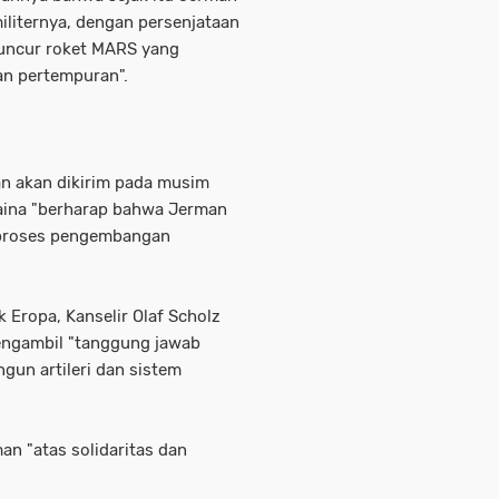
iliternya, dengan persenjataan
luncur roket MARS yang
an pertempuran".
an akan dikirim pada musim
aina "berharap bahwa Jerman
 proses pengembangan
 Eropa, Kanselir Olaf Scholz
ngambil "tanggung jawab
un artileri dan sistem
an "atas solidaritas dan