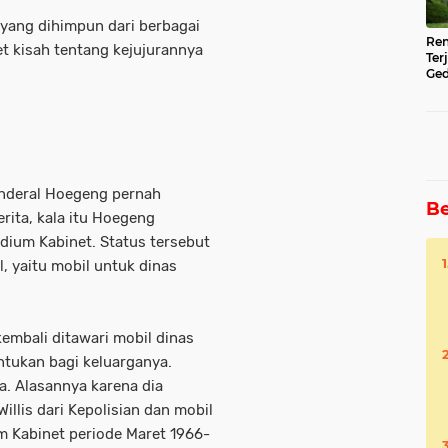
yang dihimpun dari berbagai
Ren
t kisah tentang kejujurannya
Ter
Ged
Ser
enderal Hoegeng pernah
Be
rita, kala itu Hoegeng
dium Kabinet. Status tersebut
 yaitu mobil untuk dinas
.
kembali ditawari mobil dinas
ntukan bagi keluarganya.
. Alasannya karena dia
Willis dari Kepolisian dan mobil
m Kabinet periode Maret 1966-