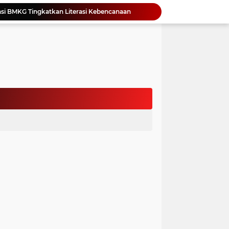
si BMKG Tingkatkan Literasi Kebencanaan
Yonimasari Hulu Terpilih Jadi Ketua SMSI Kepulauan Nias Periode 2026-2029
an Jambore PKK Samosir
a Bangun Karakter Sejak Dini
an Dan Kominfo Samosir Bersilaturahmi
ar SD Di Toba Ikut Lomba Lukis
Bupati Vandiko Apresiasi Dedikasi dan Inovasi Dunia Pendidikan Di Samosir
asih Perbaiki Plat Beton Amblas
an Terima Kunjungan Wadirut Pertamina
 Pemakaman Massal 112 Korban Serangan di Gaza