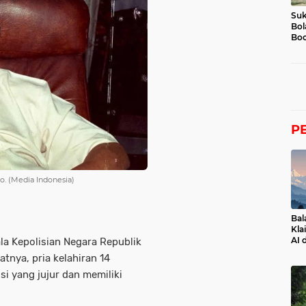
Suk
Bol
Boc
P
o. (Media Indonesia)
Bal
Kla
AI 
a Kepolisian Negara Republik
atnya, pria kelahiran 14
si yang jujur dan memiliki