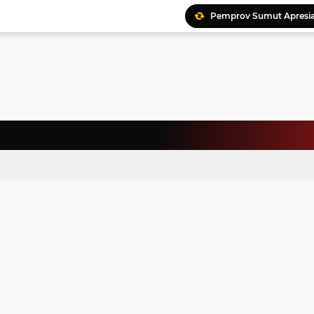
Pemprov Sumut Apresia
Ratusan Kader Meriahk
Bunda Genre Ajak Remaj
Jalin Keakraban, Wataw
Meriahkan HAN, 46 Pelaj
Yayasan Permata Duma K
Kepala Staf Kepresiden
Warga Palestina Hadiri