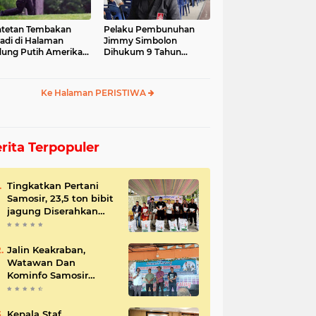
tetan Tembakan
Pelaku Pembunuhan
jadi di Halaman
Jimmy Simbolon
ung Putih Amerika
Dihukum 9 Tahun
ikat
Penjara, Ini Respon
Keluarga
Ke Halaman PERISTIWA
rita Terpopuler
Tingkatkan Pertani
Samosir, 23,5 ton bibit
jagung Diserahkan
Bupati
Jalin Keakraban,
Watawan Dan
Kominfo Samosir
Bersilaturahmi
Kepala Staf