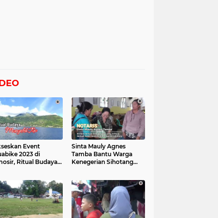
IDEO
seskan Event
Sinta Mauly Agnes
abike 2023 di
Tamba Bantu Warga
osir, Ritual Budaya
Kenegerian Sihotang
gelek Tao Digelar,
Yang Terkena Dampak
at Videonya
Banjir