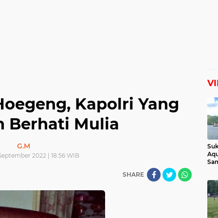
V
Hoegeng, Kapolri Yang
n Berhati Mulia
G.M
Suk
Aqu
September 2022 | 18:56 WIB
Sam
Man
SHARE
Lih