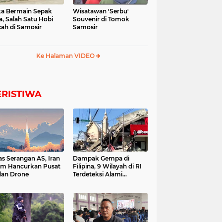
a Bermain Sepak
Wisatawan 'Serbu'
a, Salah Satu Hobi
Souvenir di Tomok
ah di Samosir
Samosir
Ke Halaman VIDEO
ERISTIWA
as Serangan AS, Iran
Dampak Gempa di
im Hancurkan Pusat
Filipina, 9 Wilayah di RI
dan Drone
Terdeteksi Alami
Tsunami