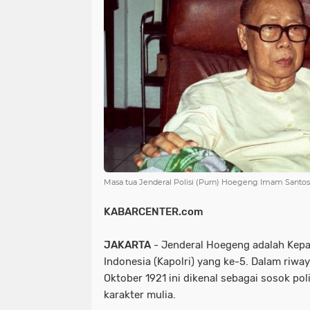
NIAS
BATAM
KULINER
seni
tmmd
nias
batam
PENGUMUMAN
PPPK
kuliner
pengumuman
SEPAK BOLA
pppk
sepak bola
Masa tua Jenderal Polisi (Purn) Hoegeng Imam Santos
KABARCENTER.com
JAKARTA
- Jenderal Hoegeng adalah Kepal
Indonesia (Kapolri) yang ke-5. Dalam riway
Oktober 1921 ini dikenal sebagai sosok poli
karakter mulia.