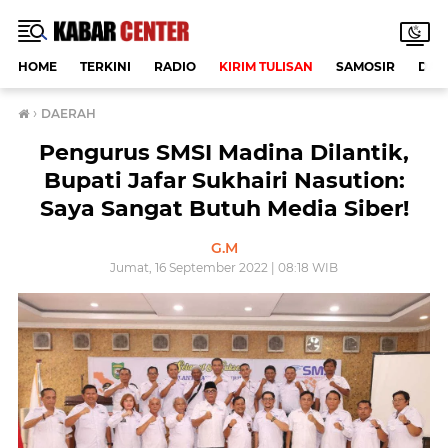
HOME
TERKINI
RADIO
KIRIM TULISAN
SAMOSIR
DAE
›
DAERAH
Pengurus SMSI Madina Dilantik,
Bupati Jafar Sukhairi Nasution:
Saya Sangat Butuh Media Siber!
G.M
Jumat, 16 September 2022 | 08:18 WIB