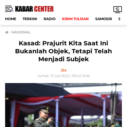
HOME
TERKINI
RADIO
KIRIM TULISAN
SAMOSIR
DAE
›
NASIONAL
Kasad: Prajurit Kita Saat Ini
Bukanlah Objek, Tetapi Telah
Menjadi Subjek
JM
Jumat, 15 Juli 2022 | 09:42 WIB