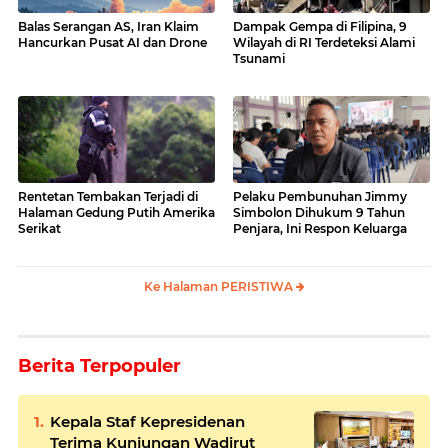
Balas Serangan AS, Iran Klaim
Dampak Gempa di Filipina, 9
Hancurkan Pusat AI dan Drone
Wilayah di RI Terdeteksi Alami
Tsunami
Rentetan Tembakan Terjadi di
Pelaku Pembunuhan Jimmy
Halaman Gedung Putih Amerika
Simbolon Dihukum 9 Tahun
Serikat
Penjara, Ini Respon Keluarga
Ke Halaman PERISTIWA
Berita Terpopuler
Kepala Staf Kepresidenan
Terima Kunjungan Wadirut