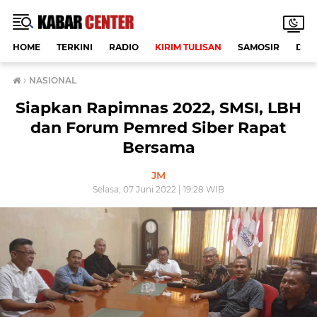
HOME
TERKINI
RADIO
KIRIM TULISAN
SAMOSIR
DAE
›
NASIONAL
Siapkan Rapimnas 2022, SMSI, LBH
dan Forum Pemred Siber Rapat
Bersama
JM
Selasa, 07 Juni 2022 | 19:28 WIB