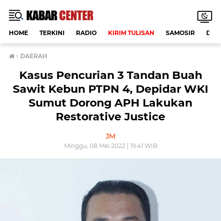
HOME
TERKINI
RADIO
KIRIM TULISAN
SAMOSIR
DAE
›
DAERAH
Kasus Pencurian 3 Tandan Buah
Sawit Kebun PTPN 4, Depidar WKI
Sumut Dorong APH Lakukan
Restorative Justice
JM
Minggu, 08 Mei 2022 | 19:41 WIB