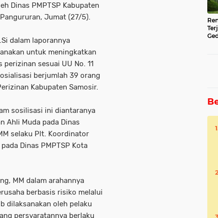
oleh Dinas PMPTSP Kabupaten
Pangururan, Jumat (27/5).
Ren
Ter
Ged
.Si dalam laporannya
Ser
ksanakan untuk meningkatkan
perizinan sesuai UU No. 11
osialisasi berjumlah 39 orang
 Perizinan Kabupaten Samosir.
Be
 sosilisasi ini diantaranya
an Ahli Muda pada Dinas
M selaku Plt. Koordinator
r pada Dinas PMPTSP Kota
gang, MM dalam arahannya
usaha berbasis risiko melalui
ib dilaksanakan oleh pelaku
ang persyaratannya berlaku