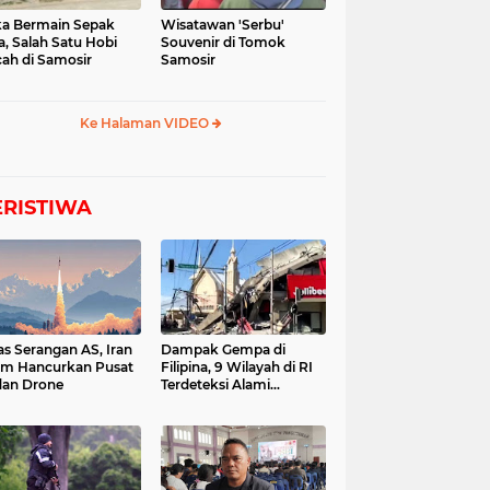
a Bermain Sepak
Wisatawan 'Serbu'
a, Salah Satu Hobi
Souvenir di Tomok
ah di Samosir
Samosir
Ke Halaman VIDEO
ERISTIWA
as Serangan AS, Iran
Dampak Gempa di
im Hancurkan Pusat
Filipina, 9 Wilayah di RI
dan Drone
Terdeteksi Alami
Tsunami