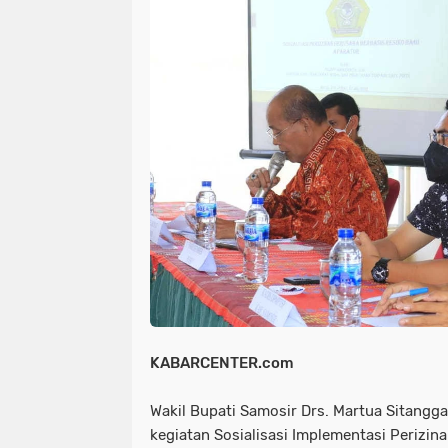
NIAS
BATAM
KULINER
seni
tmmd
nias
batam
PENGUMUMAN
PPPK
kuliner
pengumuman
SEPAK BOLA
pppk
sepak bola
KABARCENTER.com
Wakil Bupati Samosir Drs. Martua Sitang
kegiatan Sosialisasi Implementasi Perizin