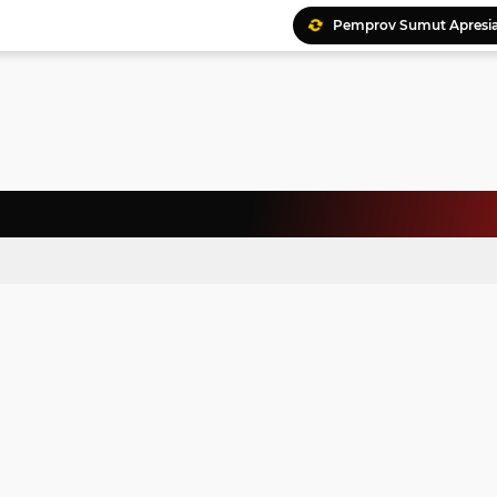
Pemprov Sumut Apresia
Ratusan Kader Meriahk
Bunda Genre Ajak Remaj
Jalin Keakraban, Wataw
Meriahkan HAN, 46 Pelaj
Yayasan Permata Duma K
Kepala Staf Kepresiden
Warga Palestina Hadiri