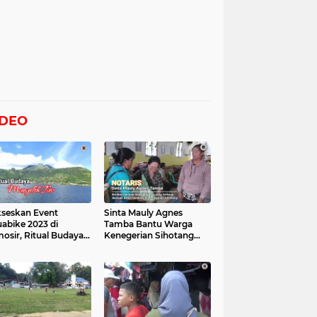
IDEO
seskan Event
Sinta Mauly Agnes
abike 2023 di
Tamba Bantu Warga
osir, Ritual Budaya
Kenegerian Sihotang
gelek Tao Digelar,
Yang Terkena Dampak
at Videonya
Banjir