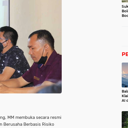
Suk
Bol
Boc
P
Bal
Kla
AI 
gang, MM membuka secara resmi
an Berusaha Berbasis Risiko