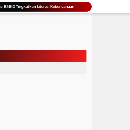
si BMKG Tingkatkan Literasi Kebencanaan
Yonimasari Hulu Terpilih Jadi Ketua SMSI Kepulauan Nias Periode 2026-2029
an Jambore PKK Samosir
a Bangun Karakter Sejak Dini
an Dan Kominfo Samosir Bersilaturahmi
ar SD Di Toba Ikut Lomba Lukis
Bupati Vandiko Apresiasi Dedikasi dan Inovasi Dunia Pendidikan Di Samosir
asih Perbaiki Plat Beton Amblas
an Terima Kunjungan Wadirut Pertamina
 Pemakaman Massal 112 Korban Serangan di Gaza