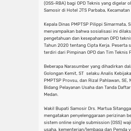
(OSS-RBA) bagi OPD Teknis yang digelar 
Samosir di Hotel JTS Parbaba, Kecamatan 
Kepala Dinas PMPTSP Pilippi Simarmata, S
menyampaikan bahwa sosialisasi ini dila
pengetahuan dan kesepahaman OPD teknis 
Tahun 2020 tentang Cipta Kerja. Peserta s
terdiri dari Pimpinan OPD dan Tim Teknis
Beberapa Narasumber yang dihadirkan dalam
Golongan Kemit, ST selaku Analis Kebijak
PMPTSP Provsu, dan Rizal Pahlawan, SE, M
Bidang Pelayanan Usaha dan Tanda Dafta
Medan.
Wakil Bupati Samosir Drs. Martua Sitang
mengatakan penyelenggaraan perizinan ber
sistem online single submission (OSS) waj
usaha, kementerian/lembaga dan Pemda y