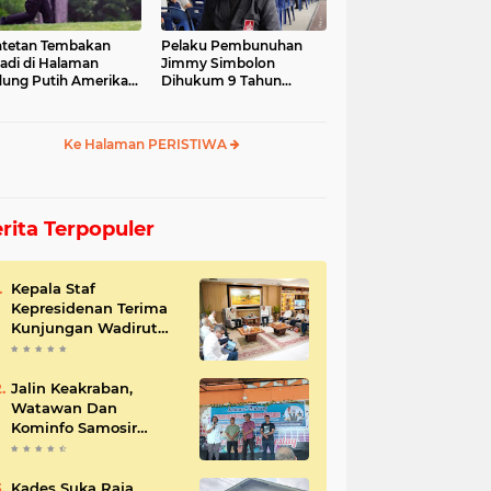
tetan Tembakan
Pelaku Pembunuhan
jadi di Halaman
Jimmy Simbolon
ung Putih Amerika
Dihukum 9 Tahun
ikat
Penjara, Ini Respon
Keluarga
Ke Halaman PERISTIWA
rita Terpopuler
Kepala Staf
Kepresidenan Terima
Kunjungan Wadirut
Pertamina
Jalin Keakraban,
Watawan Dan
Kominfo Samosir
Bersilaturahmi
Kades Suka Raja