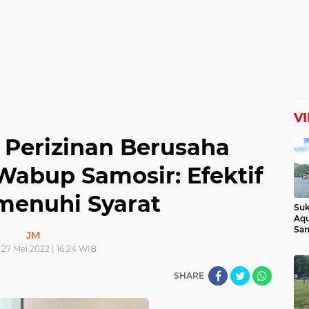
V
 Perizinan Berusaha
 Wabup Samosir: Efektif
menuhi Syarat
Suk
Aqu
Sam
JM
Man
27 Mei 2022 | 16:24 WIB
Lih
SHARE