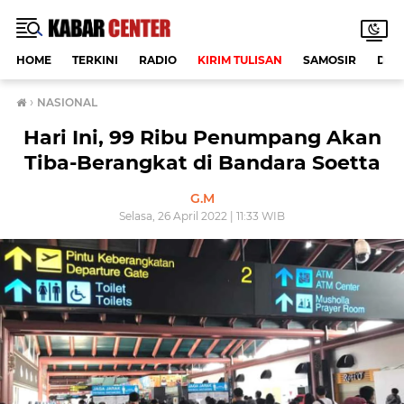
HOME
TERKINI
RADIO
KIRIM TULISAN
SAMOSIR
DAE
›
NASIONAL
Hari Ini, 99 Ribu Penumpang Akan
Tiba-Berangkat di Bandara Soetta
G.M
Selasa, 26 April 2022 | 11:33 WIB