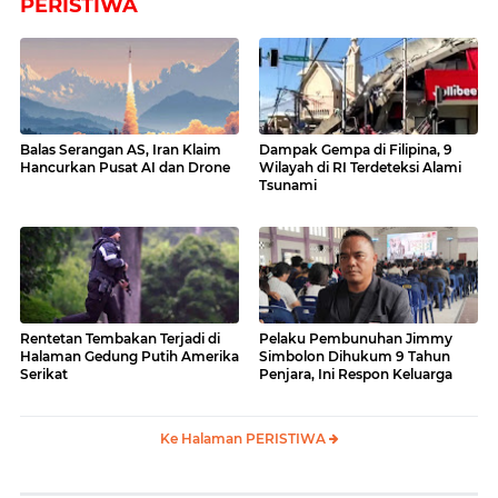
PERISTIWA
Balas Serangan AS, Iran Klaim
Dampak Gempa di Filipina, 9
Hancurkan Pusat AI dan Drone
Wilayah di RI Terdeteksi Alami
Tsunami
Rentetan Tembakan Terjadi di
Pelaku Pembunuhan Jimmy
Halaman Gedung Putih Amerika
Simbolon Dihukum 9 Tahun
Serikat
Penjara, Ini Respon Keluarga
Ke Halaman PERISTIWA