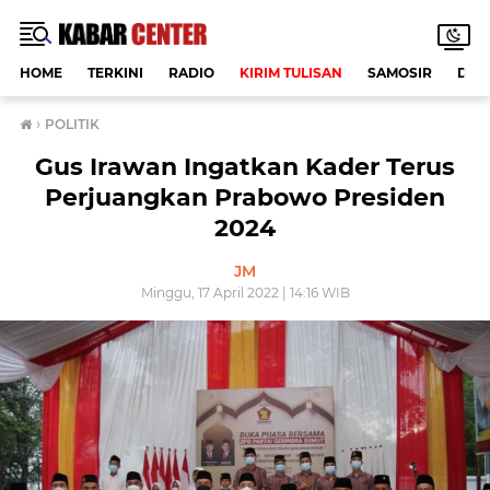
HOME
TERKINI
RADIO
KIRIM TULISAN
SAMOSIR
DAE
›
POLITIK
Gus Irawan Ingatkan Kader Terus
Perjuangkan Prabowo Presiden
2024
JM
Minggu, 17 April 2022 | 14:16 WIB