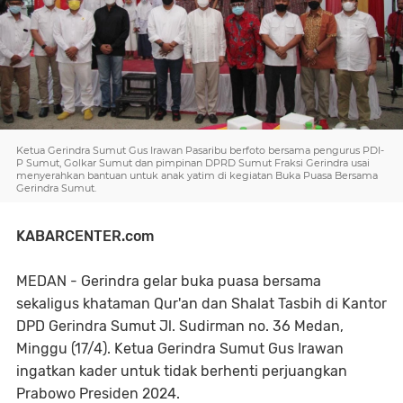
Ketua Gerindra Sumut Gus Irawan Pasaribu berfoto bersama pengurus PDI-
P Sumut, Golkar Sumut dan pimpinan DPRD Sumut Fraksi Gerindra usai
menyerahkan bantuan untuk anak yatim di kegiatan Buka Puasa Bersama
Gerindra Sumut.
KABARCENTER.com
MEDAN - Gerindra gelar buka puasa bersama
sekaligus khataman Qur'an dan Shalat Tasbih di Kantor
DPD Gerindra Sumut Jl. Sudirman no. 36 Medan,
Minggu (17/4). Ketua Gerindra Sumut Gus Irawan
ingatkan kader untuk tidak berhenti perjuangkan
Prabowo Presiden 2024.