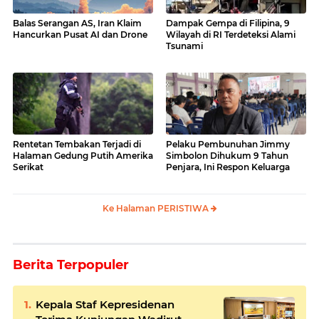
Balas Serangan AS, Iran Klaim
Dampak Gempa di Filipina, 9
Hancurkan Pusat AI dan Drone
Wilayah di RI Terdeteksi Alami
Tsunami
Rentetan Tembakan Terjadi di
Pelaku Pembunuhan Jimmy
Halaman Gedung Putih Amerika
Simbolon Dihukum 9 Tahun
Serikat
Penjara, Ini Respon Keluarga
Ke Halaman PERISTIWA
Berita Terpopuler
Kepala Staf Kepresidenan